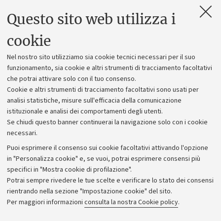
Questo sito web utilizza i
Contatti e PEC
Uffici dell'amministrazione generale
cookie
Lavora con noi
Nel nostro sito utilizziamo sia cookie tecnici necessari per il suo
Alumni community
funzionamento, sia cookie e altri strumenti di tracciamento facoltativi
che potrai attivare solo con il tuo consenso.
Piano strategico
Cookie e altri strumenti di tracciamento facoltativi sono usati per
Bilanci
analisi statistiche, misure sull'efficacia della comunicazione
istituzionale e analisi dei comportamenti degli utenti.
Donazioni e 5x1000
Se chiudi questo banner continuerai la navigazione solo con i cookie
Merchandising - UniboStore
necessari.
Bandi, gare e concorsi
Puoi esprimere il consenso sui cookie facoltativi attivando l'opzione
in "Personalizza cookie" e, se vuoi, potrai esprimere consensi più
Albo online
specifici in "Mostra cookie di profilazione".
Amministrazione trasparente
Potrai sempre rivedere le tue scelte e verificare lo stato dei consensi
rientrando nella sezione "Impostazione cookie" del sito.
Atti di notifica
Per maggiori informazioni
consulta la nostra Cookie policy
.
Informazioni sul sito e accessibilità