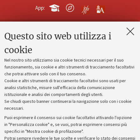
App:
Questo sito web utilizza i
Contatti e PEC
Uffici dell'amministrazione generale
cookie
Lavora con noi
Nel nostro sito utilizziamo sia cookie tecnici necessari per il suo
Alumni community
funzionamento, sia cookie e altri strumenti di tracciamento facoltativi
che potrai attivare solo con il tuo consenso.
Piano strategico
Cookie e altri strumenti di tracciamento facoltativi sono usati per
Bilanci
analisi statistiche, misure sull'efficacia della comunicazione
istituzionale e analisi dei comportamenti degli utenti.
Donazioni e 5x1000
Se chiudi questo banner continuerai la navigazione solo con i cookie
Merchandising - UniboStore
necessari.
Bandi, gare e concorsi
Puoi esprimere il consenso sui cookie facoltativi attivando l'opzione
in "Personalizza cookie" e, se vuoi, potrai esprimere consensi più
Albo online
specifici in "Mostra cookie di profilazione".
Amministrazione trasparente
Potrai sempre rivedere le tue scelte e verificare lo stato dei consensi