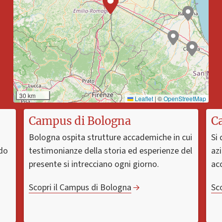
30 km
Leaflet
|
©
OpenStreetMap
Campus di Bologna
C
Bologna ospita strutture accademiche in cui
Si 
ndo
testimonianze della storia ed esperienze del
azi
presente si intrecciano ogni giorno.
ac
Scopri il Campus di Bologna
Sc