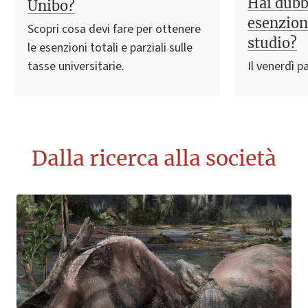
Hai dubb
Unibo?
esenzioni
Scopri cosa devi fare per ottenere
studio?
le esenzioni totali e parziali sulle
tasse universitarie.
Il venerdì p
Dalla ricerca alla società