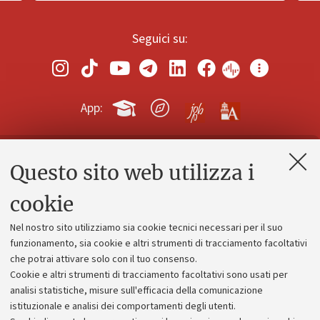
Seguici su:
App:
Questo sito web utilizza i
Contatti e PEC
Uffici dell'amministrazione generale
cookie
Lavora con noi
Nel nostro sito utilizziamo sia cookie tecnici necessari per il suo
Alumni community
funzionamento, sia cookie e altri strumenti di tracciamento facoltativi
che potrai attivare solo con il tuo consenso.
Piano strategico
Cookie e altri strumenti di tracciamento facoltativi sono usati per
Bilanci
analisi statistiche, misure sull'efficacia della comunicazione
istituzionale e analisi dei comportamenti degli utenti.
Donazioni e 5x1000