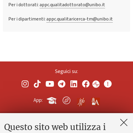
Per i dottorati:
appc.qualitadottorato@unibo.it
Per i dipartimenti:
appc.qualitaricerca-tm@unibo.it
Seguici su:
App:
Questo sito web utilizza i
Contatti e PEC