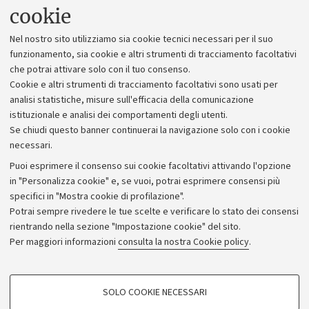
Uffici dell'amministrazione generale
cookie
Lavora con noi
Nel nostro sito utilizziamo sia cookie tecnici necessari per il suo
Alumni community
funzionamento, sia cookie e altri strumenti di tracciamento facoltativi
che potrai attivare solo con il tuo consenso.
Piano strategico
Cookie e altri strumenti di tracciamento facoltativi sono usati per
Bilanci
analisi statistiche, misure sull'efficacia della comunicazione
istituzionale e analisi dei comportamenti degli utenti.
Donazioni e 5x1000
Se chiudi questo banner continuerai la navigazione solo con i cookie
Merchandising - UniboStore
necessari.
Bandi, gare e concorsi
Puoi esprimere il consenso sui cookie facoltativi attivando l'opzione
in "Personalizza cookie" e, se vuoi, potrai esprimere consensi più
Albo online
specifici in "Mostra cookie di profilazione".
Amministrazione trasparente
Potrai sempre rivedere le tue scelte e verificare lo stato dei consensi
rientrando nella sezione "Impostazione cookie" del sito.
Atti di notifica
Per maggiori informazioni
consulta la nostra Cookie policy
.
Informazioni sul sito e accessibilità
Dichiarazione di accessibilità
COOKIE DI PROFILAZIONE - FACOLTATIVI
SOLO COOKIE NECESSARI
Privacy e note legali
Si tratta di cookie utilizzati per analizzare le caratteristiche della navigazione