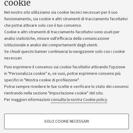
cookie
Lavora con noi
Nel nostro sito utilizziamo sia cookie tecnici necessari per il suo
Alumni community
funzionamento, sia cookie e altri strumenti di tracciamento facoltativi
che potrai attivare solo con il tuo consenso.
Piano strategico
Cookie e altri strumenti di tracciamento facoltativi sono usati per
Bilanci
analisi statistiche, misure sull'efficacia della comunicazione
istituzionale e analisi dei comportamenti degli utenti.
Donazioni e 5x1000
Se chiudi questo banner continuerai la navigazione solo con i cookie
Merchandising - UniboStore
necessari.
Bandi, gare e concorsi
Puoi esprimere il consenso sui cookie facoltativi attivando l'opzione
in "Personalizza cookie" e, se vuoi, potrai esprimere consensi più
Albo online
specifici in "Mostra cookie di profilazione".
Amministrazione trasparente
Potrai sempre rivedere le tue scelte e verificare lo stato dei consensi
rientrando nella sezione "Impostazione cookie" del sito.
Atti di notifica
Per maggiori informazioni
consulta la nostra Cookie policy
.
Informazioni sul sito e accessibilità
Dichiarazione di accessibilità
COOKIE DI PROFILAZIONE - FACOLTATIVI
SOLO COOKIE NECESSARI
Privacy e note legali
Si tratta di cookie utilizzati per analizzare le caratteristiche della navigazione
degli utenti, creare profili in base al loro comportamento sul sito, per analisi