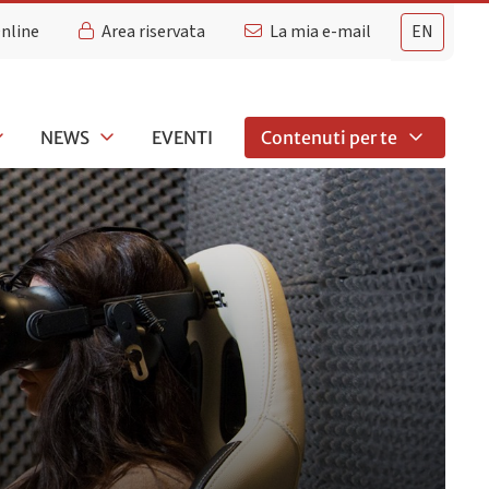
Online
Area riservata
La mia e-mail
EN
NEWS
EVENTI
Contenuti per te