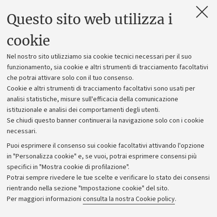
Questo sito web utilizza i
Contatti e PEC
Uffici dell'amministrazione generale
cookie
Lavora con noi
Nel nostro sito utilizziamo sia cookie tecnici necessari per il suo
Alumni community
funzionamento, sia cookie e altri strumenti di tracciamento facoltativi
che potrai attivare solo con il tuo consenso.
Piano strategico
Cookie e altri strumenti di tracciamento facoltativi sono usati per
Bilanci
analisi statistiche, misure sull'efficacia della comunicazione
istituzionale e analisi dei comportamenti degli utenti.
Donazioni e 5x1000
Se chiudi questo banner continuerai la navigazione solo con i cookie
Merchandising - UniboStore
necessari.
Bandi, gare e concorsi
Puoi esprimere il consenso sui cookie facoltativi attivando l'opzione
in "Personalizza cookie" e, se vuoi, potrai esprimere consensi più
Albo online
specifici in "Mostra cookie di profilazione".
Amministrazione trasparente
Potrai sempre rivedere le tue scelte e verificare lo stato dei consensi
rientrando nella sezione "Impostazione cookie" del sito.
Atti di notifica
Per maggiori informazioni
consulta la nostra Cookie policy
.
Informazioni sul sito e accessibilità