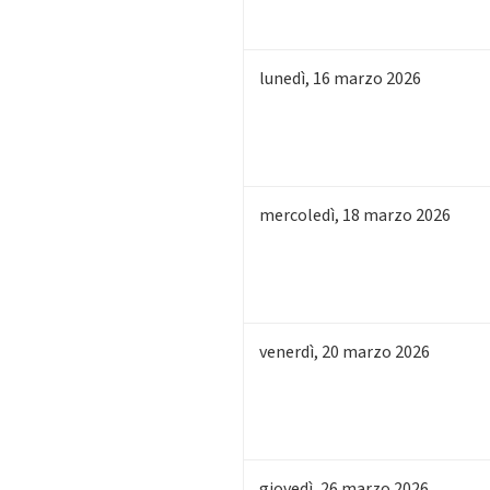
lunedì
,
16
marzo 2026
mercoledì
,
18
marzo 2026
venerdì
,
20
marzo 2026
giovedì
,
26
marzo 2026