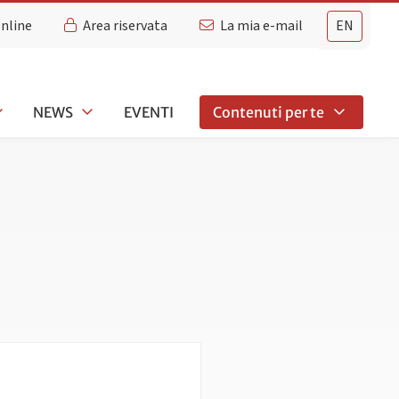
Online
Area riservata
La mia e-mail
EN
NEWS
EVENTI
Contenuti per te