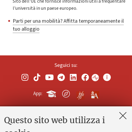
Sito dell'UE che fornisce informazioni utili a frequentare
l'università in un paese europeo.
Parti per una mobilità? Affitta temporaneamente il
tuo alloggio
Seguici su:
App:
Questo sito web utilizza i
Contatti e PEC
Uffici dell'amministrazione generale