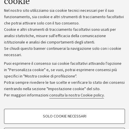
cookie
Lavora con noi
Nel nostro sito utilizziamo sia cookie tecnici necessari per il suo
Alumni community
funzionamento, sia cookie e altri strumenti di tracciamento facoltativi
che potrai attivare solo con il tuo consenso.
Piano strategico
Cookie e altri strumenti di tracciamento facoltativi sono usati per
Bilanci
analisi statistiche, misure sull'efficacia della comunicazione
istituzionale e analisi dei comportamenti degli utenti.
Donazioni e 5x1000
Se chiudi questo banner continuerai la navigazione solo con i cookie
Merchandising - UniboStore
necessari.
Bandi, gare e concorsi
Puoi esprimere il consenso sui cookie facoltativi attivando l'opzione
in "Personalizza cookie" e, se vuoi, potrai esprimere consensi più
Albo online
specifici in "Mostra cookie di profilazione".
Amministrazione trasparente
Potrai sempre rivedere le tue scelte e verificare lo stato dei consensi
rientrando nella sezione "Impostazione cookie" del sito.
Atti di notifica
Per maggiori informazioni
consulta la nostra Cookie policy
.
Informazioni sul sito e accessibilità
Dichiarazione di accessibilità
COOKIE DI PROFILAZIONE - FACOLTATIVI
SOLO COOKIE NECESSARI
Privacy e note legali
Si tratta di cookie utilizzati per analizzare le caratteristiche della navigazione
degli utenti, creare profili in base al loro comportamento sul sito, per analisi
Impostazioni Cookie