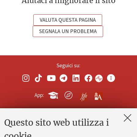
Aiutaci a migliorare il sito
VALUTA QUESTA PAGINA
SEGNALA UN PROBLEMA
Seguici su:
App:
Questo sito web utilizza i
Contatti e PEC
Uffici dell'amministrazione generale
cookie