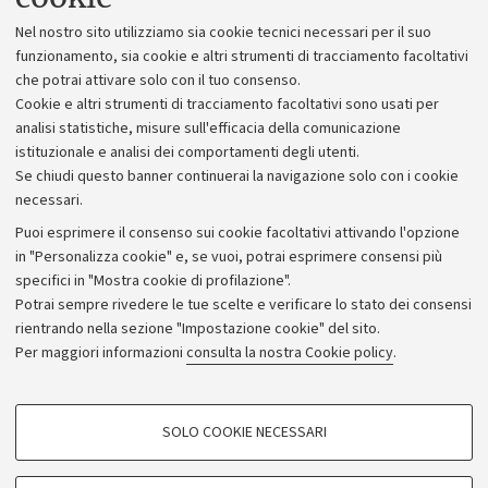
Lavora con noi
Nel nostro sito utilizziamo sia cookie tecnici necessari per il suo
Alumni community
funzionamento, sia cookie e altri strumenti di tracciamento facoltativi
che potrai attivare solo con il tuo consenso.
Piano strategico
Cookie e altri strumenti di tracciamento facoltativi sono usati per
Bilanci
analisi statistiche, misure sull'efficacia della comunicazione
istituzionale e analisi dei comportamenti degli utenti.
Donazioni e 5x1000
Se chiudi questo banner continuerai la navigazione solo con i cookie
Merchandising - UniboStore
necessari.
Bandi, gare e concorsi
Puoi esprimere il consenso sui cookie facoltativi attivando l'opzione
in "Personalizza cookie" e, se vuoi, potrai esprimere consensi più
Albo online
specifici in "Mostra cookie di profilazione".
Amministrazione trasparente
Potrai sempre rivedere le tue scelte e verificare lo stato dei consensi
rientrando nella sezione "Impostazione cookie" del sito.
Atti di notifica
Per maggiori informazioni
consulta la nostra Cookie policy
.
Informazioni sul sito e accessibilità
Dichiarazione di accessibilità
COOKIE DI PROFILAZIONE - FACOLTATIVI
SOLO COOKIE NECESSARI
Privacy e note legali
Si tratta di cookie utilizzati per analizzare le caratteristiche della navigazione
degli utenti, creare profili in base al loro comportamento sul sito, per analisi
Impostazioni Cookie