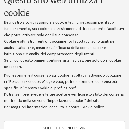
Questo sito web utilizza i
Uffici dell'amministrazione generale
cookie
Lavora con noi
Nel nostro sito utilizziamo sia cookie tecnici necessari per il suo
Alumni community
funzionamento, sia cookie e altri strumenti di tracciamento facoltativi
che potrai attivare solo con il tuo consenso.
Piano strategico
Cookie e altri strumenti di tracciamento facoltativi sono usati per
Bilanci
analisi statistiche, misure sull'efficacia della comunicazione
istituzionale e analisi dei comportamenti degli utenti.
Donazioni e 5x1000
Se chiudi questo banner continuerai la navigazione solo con i cookie
Merchandising - UniboStore
necessari.
Bandi, gare e concorsi
Puoi esprimere il consenso sui cookie facoltativi attivando l'opzione
in "Personalizza cookie" e, se vuoi, potrai esprimere consensi più
Albo online
specifici in "Mostra cookie di profilazione".
Amministrazione trasparente
Potrai sempre rivedere le tue scelte e verificare lo stato dei consensi
rientrando nella sezione "Impostazione cookie" del sito.
Atti di notifica
Per maggiori informazioni
consulta la nostra Cookie policy
.
Informazioni sul sito e accessibilità
Dichiarazione di accessibilità
COOKIE DI PROFILAZIONE - FACOLTATIVI
SOLO COOKIE NECESSARI