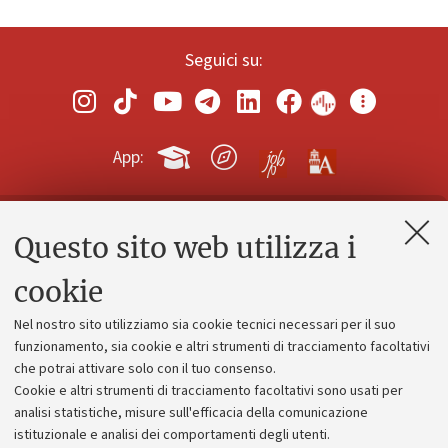
Seguici su:
App:
Questo sito web utilizza i
Contatti e PEC
Uffici dell'amministrazione generale
cookie
Lavora con noi
Nel nostro sito utilizziamo sia cookie tecnici necessari per il suo
Alumni community
funzionamento, sia cookie e altri strumenti di tracciamento facoltativi
che potrai attivare solo con il tuo consenso.
Piano strategico
Cookie e altri strumenti di tracciamento facoltativi sono usati per
Bilanci
analisi statistiche, misure sull'efficacia della comunicazione
istituzionale e analisi dei comportamenti degli utenti.
Donazioni e 5x1000