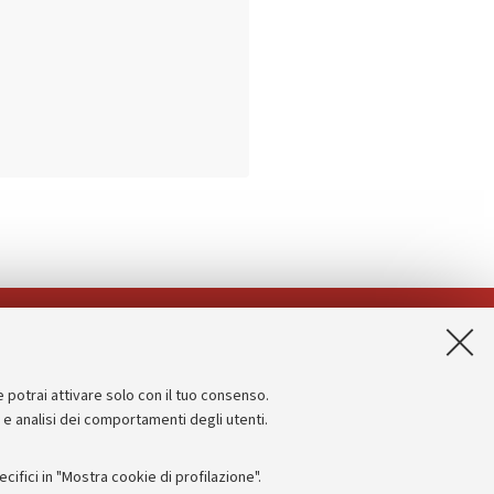
App:
e potrai attivare solo con il tuo consenso.
Informazioni sul sito e accessibilità
e e analisi dei comportamenti degli utenti.
Dichiarazione di accessibilità
ifici in "Mostra cookie di profilazione".
Privacy e note legali