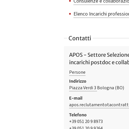
Consulenze e collaborazio
Elenco Incarichi professio
Contatti
APOS - Settore Selezione 
incarichi postdoc e colla
Persone
Indirizzo
Piazza Verdi 3
Bologna (BO)
E-mail
apos.reclutamentotacontratt
Telefono
+39 051 20 9 8973
+39 051 20 9 9264