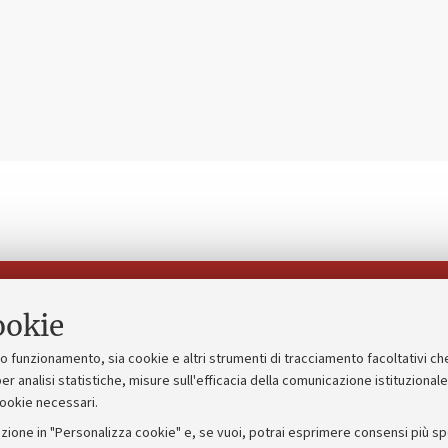
Seguici su:
ookie
suo funzionamento, sia cookie e altri strumenti di tracciamento facoltativi ch
gico
Bandi, gare e concorsi
er analisi statistiche, misure sull'efficacia della comunicazione istituzional
cookie necessari.
Albo online
zione in "Personalizza cookie" e, se vuoi, potrai esprimere consensi più spec
 5x1000
Amministrazione trasparente