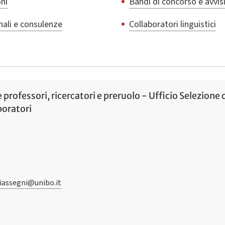
ni
Bandi di concorso e avvisi
nali e consulenze
Collaboratori linguistici
professori, ricercatori e preruolo - Ufficio Selezione c
boratori
iassegni@unibo.it