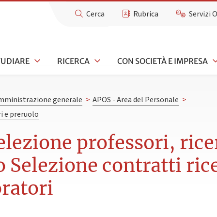
Cerca
Rubrica
Servizi 
TUDIARE
RICERCA
CON SOCIETÀ E IMPRESA
mministrazione generale
>
APOS - Area del Personale
>
i e preruolo
lezione professori, rice
o Selezione contratti ric
ratori