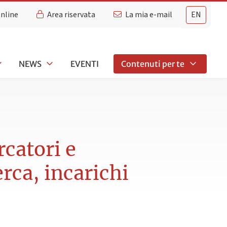
Online
Area riservata
La mia e-mail
EN
NEWS
EVENTI
Contenuti per te
rcatori e
erca, incarichi