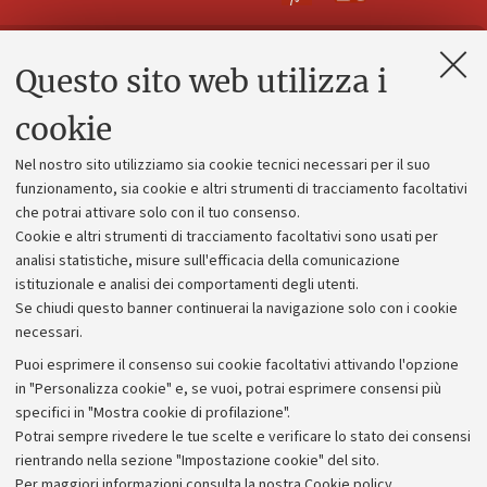
Questo sito web utilizza i
Contatti e PEC
Uffici dell'amministrazione generale
cookie
Lavora con noi
Nel nostro sito utilizziamo sia cookie tecnici necessari per il suo
Alumni community
funzionamento, sia cookie e altri strumenti di tracciamento facoltativi
che potrai attivare solo con il tuo consenso.
Piano strategico
Cookie e altri strumenti di tracciamento facoltativi sono usati per
Bilanci
analisi statistiche, misure sull'efficacia della comunicazione
istituzionale e analisi dei comportamenti degli utenti.
Donazioni e 5x1000
Se chiudi questo banner continuerai la navigazione solo con i cookie
Merchandising - UniboStore
necessari.
Bandi, gare e concorsi
Puoi esprimere il consenso sui cookie facoltativi attivando l'opzione
in "Personalizza cookie" e, se vuoi, potrai esprimere consensi più
Albo online
specifici in "Mostra cookie di profilazione".
Amministrazione trasparente
Potrai sempre rivedere le tue scelte e verificare lo stato dei consensi
rientrando nella sezione "Impostazione cookie" del sito.
Atti di notifica
Per maggiori informazioni
consulta la nostra Cookie policy
.