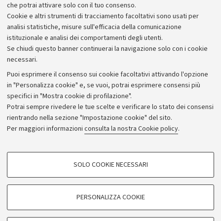
che potrai attivare solo con il tuo consenso.
Piano strategico
Cookie e altri strumenti di tracciamento facoltativi sono usati per
Bilanci
analisi statistiche, misure sull'efficacia della comunicazione
istituzionale e analisi dei comportamenti degli utenti.
Donazioni e 5x1000
Se chiudi questo banner continuerai la navigazione solo con i cookie
Merchandising - UniboStore
necessari.
Bandi, gare e concorsi
Puoi esprimere il consenso sui cookie facoltativi attivando l'opzione
in "Personalizza cookie" e, se vuoi, potrai esprimere consensi più
Albo online
specifici in "Mostra cookie di profilazione".
Amministrazione trasparente
Potrai sempre rivedere le tue scelte e verificare lo stato dei consensi
rientrando nella sezione "Impostazione cookie" del sito.
Atti di notifica
Per maggiori informazioni
consulta la nostra Cookie policy
.
Informazioni sul sito e accessibilità
Dichiarazione di accessibilità
COOKIE DI PROFILAZIONE - FACOLTATIVI
SOLO COOKIE NECESSARI
Privacy e note legali
Si tratta di cookie utilizzati per analizzare le caratteristiche della navigazione
degli utenti, creare profili in base al loro comportamento sul sito, per analisi
Impostazioni Cookie
di marketing.
PERSONALIZZA COOKIE
Mostra cookie di profilazione
©Copyright 2026 - ALMA MATER STUDIORUM - Università di