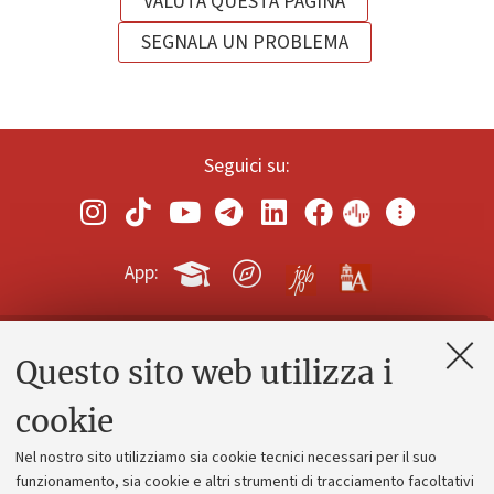
VALUTA QUESTA PAGINA
SEGNALA UN PROBLEMA
Seguici su:
App:
Questo sito web utilizza i
Contatti e PEC
Uffici dell'amministrazione generale
cookie
Lavora con noi
Nel nostro sito utilizziamo sia cookie tecnici necessari per il suo
Alumni community
funzionamento, sia cookie e altri strumenti di tracciamento facoltativi