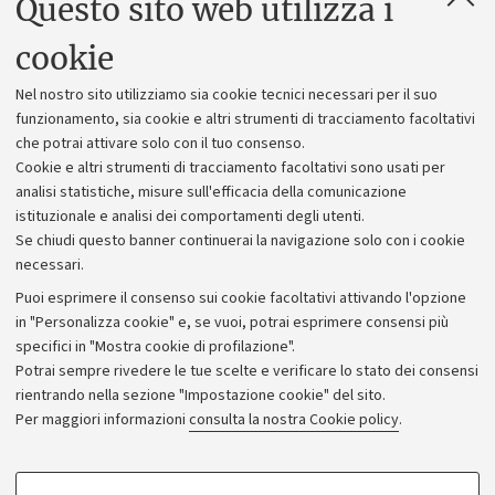
Questo sito web utilizza i
Contatti e PEC
Uffici dell'amministrazione generale
cookie
Lavora con noi
Nel nostro sito utilizziamo sia cookie tecnici necessari per il suo
Alumni community
funzionamento, sia cookie e altri strumenti di tracciamento facoltativi
che potrai attivare solo con il tuo consenso.
Piano strategico
Cookie e altri strumenti di tracciamento facoltativi sono usati per
Bilanci
analisi statistiche, misure sull'efficacia della comunicazione
istituzionale e analisi dei comportamenti degli utenti.
Donazioni e 5x1000
Se chiudi questo banner continuerai la navigazione solo con i cookie
Merchandising - UniboStore
necessari.
Bandi, gare e concorsi
Puoi esprimere il consenso sui cookie facoltativi attivando l'opzione
in "Personalizza cookie" e, se vuoi, potrai esprimere consensi più
Albo online
specifici in "Mostra cookie di profilazione".
Amministrazione trasparente
Potrai sempre rivedere le tue scelte e verificare lo stato dei consensi
rientrando nella sezione "Impostazione cookie" del sito.
Atti di notifica
Per maggiori informazioni
consulta la nostra Cookie policy
.
Informazioni sul sito e accessibilità
Dichiarazione di accessibilità
COOKIE DI PROFILAZIONE - FACOLTATIVI