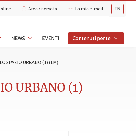
Online
Area riservata
La mia e-mail
EN
NEWS
EVENTI
Contenuti per te
LO SPAZIO URBANO (1) (LM)
IO URBANO (1)