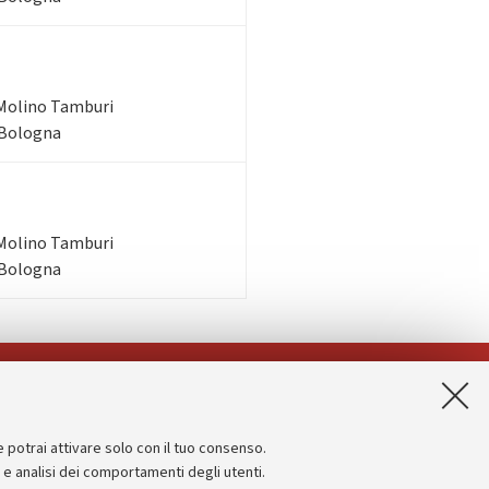
Molino Tamburi
 Bologna
Molino Tamburi
 Bologna
App:
e potrai attivare solo con il tuo consenso.
Informazioni sul sito e accessibilità
e e analisi dei comportamenti degli utenti.