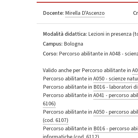
Docente:
Mirella D'Ascenzo
Cr
Modalità didattica:
Lezioni in presenza (
Campus:
Bologna
Corso:
Percorso abilitante in
A048 - scienz
Valido anche per
Percorso abilitante in
A0
Percorso abilitante in
A050 - scienze natu
Percorso abilitante in
B016 - laboratori d
Percorso abilitante in
A041 - percorso abi
6106)
Percorso abilitante in
A050 - percorso abil
(cod. 6107)
Percorso abilitante in
B016 - percorso abi
informatiche (cod. 6112)