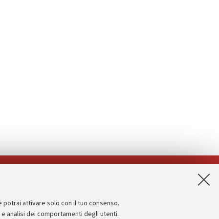
App:
e potrai attivare solo con il tuo consenso.
Informazioni sul sito e accessibilità
e e analisi dei comportamenti degli utenti.