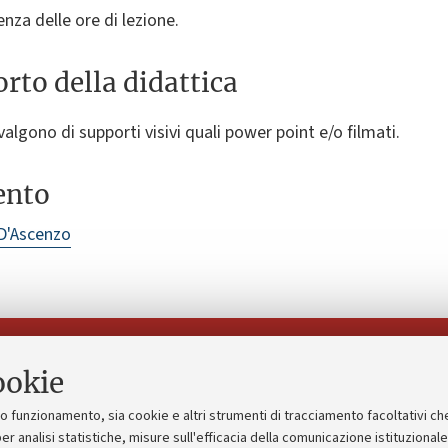
nza delle ore di lezione.
rto della didattica
valgono di supporti visivi quali power point e/o filmati.
ento
 D'Ascenzo
Seguici su:
ookie
suo funzionamento, sia cookie e altri strumenti di tracciamento facoltativi ch
gico
Bandi, gare e concorsi
er analisi statistiche, misure sull'efficacia della comunicazione istituzional