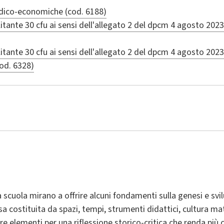
idico-economiche (cod. 6188)
litante 30 cfu ai sensi dell'allegato 2 del dpcm 4 agosto 202
litante 30 cfu ai sensi dell'allegato 2 del dpcm 4 agosto 2023
cod. 6328)
la scuola mirano a offrire alcuni fondamenti sulla genesi e sv
a costituita da spazi, tempi, strumenti didattici, cultura mat
frire elementi per una riflessione storico-critica che renda più