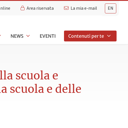
Online
Area riservata
La mia e-mail
EN
NEWS
EVENTI
Contenuti per te
la scuola e
a scuola e delle