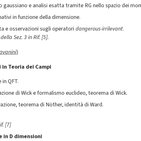
o gaussiano e analisi esatta tramite RG nello spazio dei mo
bativi in funzione della dimensione.
ta e osservazioni sugli operatori
dangerous-irrilevant
.
della Sez. 3 in Rif. [5].
Ravanini
)
i in Teoria dei Campi
 in QFT.
tazione di Wick e formalismo euclideo, teorema di Wick.
azione, teorema di Nöther, identità di Ward.
f. [7]
 in D dimensioni