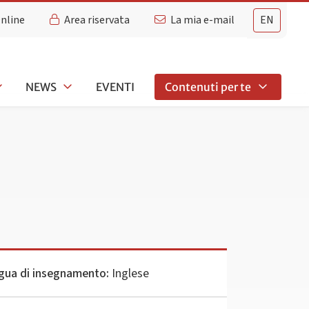
Online
Area riservata
La mia e-mail
EN
NEWS
EVENTI
Contenuti per te
gua di insegnamento:
Inglese