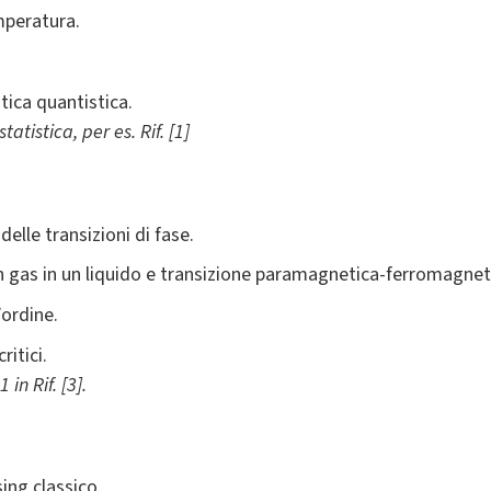
mperatura.
tica quantistica.
atistica, per es. Rif. [1]
delle transizioni di fase.
 gas in un liquido e transizione paramagnetica-ferromagnet
’ordine.
ritici.
 in Rif. [3].
ing classico.