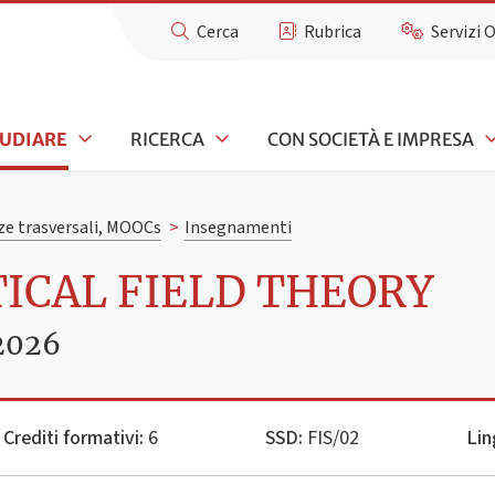
Cerca
Rubrica
Servizi 
TUDIARE
RICERCA
CON SOCIETÀ E IMPRESA
e trasversali, MOOCs
>
Insegnamenti
TICAL FIELD THEORY
2026
Crediti formativi:
6
SSD:
FIS/02
Lin