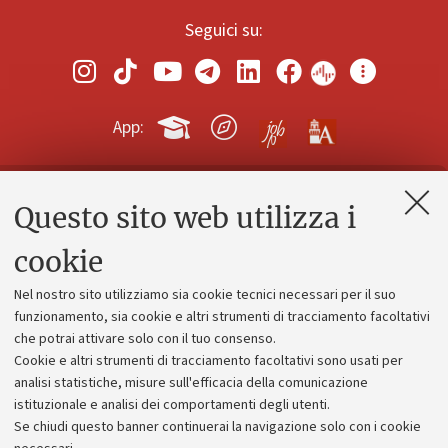
Seguici su:
App:
Questo sito web utilizza i
Contatti e PEC
Uffici dell'amministrazione generale
cookie
Lavora con noi
Nel nostro sito utilizziamo sia cookie tecnici necessari per il suo
Alumni community
funzionamento, sia cookie e altri strumenti di tracciamento facoltativi
che potrai attivare solo con il tuo consenso.
Piano strategico
Cookie e altri strumenti di tracciamento facoltativi sono usati per
Bilanci
analisi statistiche, misure sull'efficacia della comunicazione
istituzionale e analisi dei comportamenti degli utenti.
Donazioni e 5x1000
Se chiudi questo banner continuerai la navigazione solo con i cookie
Merchandising - UniboStore