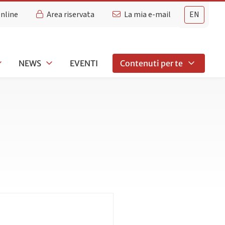
Online
Area riservata
La mia e-mail
EN
NEWS
EVENTI
Contenuti per te