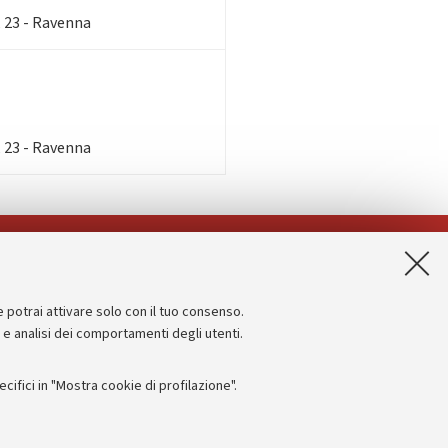
, 23 - Ravenna
, 23 - Ravenna
App:
e potrai attivare solo con il tuo consenso.
Informazioni sul sito e accessibilità
e e analisi dei comportamenti degli utenti.
Dichiarazione di accessibilità
ifici in "Mostra cookie di profilazione".
Privacy e note legali
Impostazioni Cookie