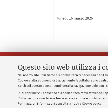
lunedì
,
16
marzo 2026
Questo sito web utilizza i c
Nel nostro sito utilizziamo sia cookie tecnici necessari per il 
Piano strate
Cookie e altri strumenti di tracciamento facoltativi sono usati p
Contatti e PEC
Se chiudi questo banner continuerai la navigazione solo con i 
Bilanci
Uffici dell'amministrazione generale
Puoi esprimere il consenso sui cookie facoltativi attivando l'op
Donazioni e
Lavora con noi
Potrai sempre rivedere le tue scelte e verificare lo stato dei 
Per maggiori informazioni
consulta la nostra Cookie policy
.
Merchandisi
Alumni community