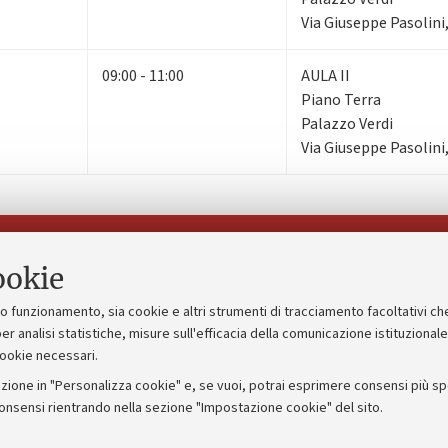
Via Giuseppe Pasolini
09:00 - 11:00
AULA II
Piano Terra
Palazzo Verdi
Via Giuseppe Pasolini
Seguici su:
ookie
suo funzionamento, sia cookie e altri strumenti di tracciamento facoltativi ch
gico
Bandi, gare e concorsi
er analisi statistiche, misure sull'efficacia della comunicazione istituzional
cookie necessari.
Albo online
zione in "Personalizza cookie" e, se vuoi, potrai esprimere consensi più spec
 5x1000
Amministrazione trasparente
consensi rientrando nella sezione "Impostazione cookie" del sito.
ng - UniboStore
Atti di notifica