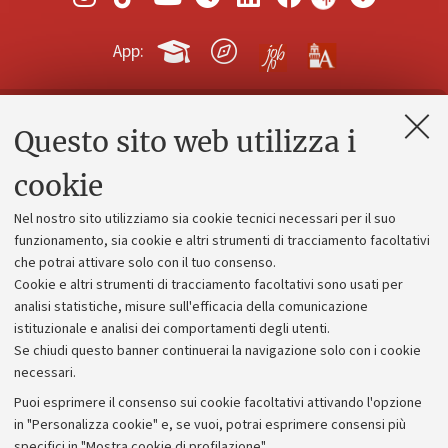
App:
Questo sito web utilizza i
Contatti e PEC
Uffici dell'amministrazione generale
cookie
Lavora con noi
Nel nostro sito utilizziamo sia cookie tecnici necessari per il suo
Alumni community
funzionamento, sia cookie e altri strumenti di tracciamento facoltativi
che potrai attivare solo con il tuo consenso.
Piano strategico
Cookie e altri strumenti di tracciamento facoltativi sono usati per
Bilanci
analisi statistiche, misure sull'efficacia della comunicazione
istituzionale e analisi dei comportamenti degli utenti.
Donazioni e 5x1000
Se chiudi questo banner continuerai la navigazione solo con i cookie
Merchandising - UniboStore
necessari.
Bandi, gare e concorsi
Puoi esprimere il consenso sui cookie facoltativi attivando l'opzione
in "Personalizza cookie" e, se vuoi, potrai esprimere consensi più
Albo online
specifici in "Mostra cookie di profilazione".