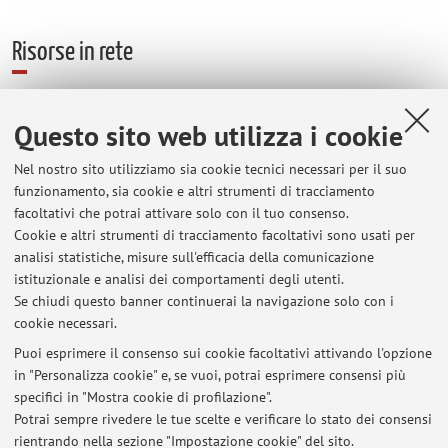
Risorse in rete
ORCID
Questo sito web utilizza i cookie
Nel nostro sito utilizziamo sia cookie tecnici necessari per il suo
Orario di ricevimento
funzionamento, sia cookie e altri strumenti di tracciamento
facoltativi che potrai attivare solo con il tuo consenso.
Il ricevimento degli studenti, inclusi i tirocinanti di Biologia
Cookie e altri strumenti di tracciamento facoltativi sono usati per
della Salute, si tiene il lunedi' dalle ore 15, in presenza o da
analisi statistiche, misure sull'efficacia della comunicazione
remoto, salvo diversi accordi presi in precedenza.
istituzionale e analisi dei comportamenti degli utenti.
Si prega in ogni caso di prendere appuntamento via email.
Se chiudi questo banner continuerai la navigazione solo con i
cookie necessari.
Puoi esprimere il consenso sui cookie facoltativi attivando l'opzione
in "Personalizza cookie" e, se vuoi, potrai esprimere consensi più
Ultimi avvisi
specifici in "Mostra cookie di profilazione".
Potrai sempre rivedere le tue scelte e verificare lo stato dei consensi
Al momento non sono presenti avvisi.
rientrando nella sezione "Impostazione cookie" del sito.