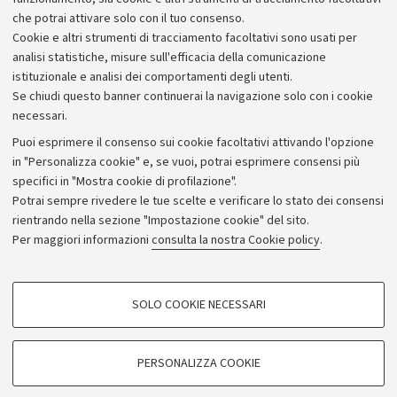
che potrai attivare solo con il tuo consenso.
Piano strategico
Cookie e altri strumenti di tracciamento facoltativi sono usati per
Bilanci
analisi statistiche, misure sull'efficacia della comunicazione
istituzionale e analisi dei comportamenti degli utenti.
Donazioni e 5x1000
Se chiudi questo banner continuerai la navigazione solo con i cookie
Merchandising - UniboStore
necessari.
Bandi, gare e concorsi
Puoi esprimere il consenso sui cookie facoltativi attivando l'opzione
in "Personalizza cookie" e, se vuoi, potrai esprimere consensi più
Albo online
specifici in "Mostra cookie di profilazione".
Amministrazione trasparente
Potrai sempre rivedere le tue scelte e verificare lo stato dei consensi
rientrando nella sezione "Impostazione cookie" del sito.
Atti di notifica
Per maggiori informazioni
consulta la nostra Cookie policy
.
Informazioni sul sito e accessibilità
Dichiarazione di accessibilità
COOKIE DI PROFILAZIONE - FACOLTATIVI
SOLO COOKIE NECESSARI
Privacy e note legali
Si tratta di cookie utilizzati per analizzare le caratteristiche della navigazione
degli utenti, creare profili in base al loro comportamento sul sito, per analisi
Impostazioni Cookie
di marketing.
PERSONALIZZA COOKIE
Mostra cookie di profilazione