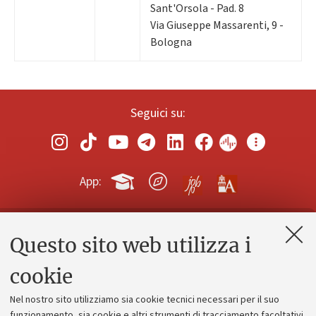
Sant'Orsola - Pad. 8
Via Giuseppe Massarenti, 9 -
Bologna
Seguici su:
App:
Questo sito web utilizza i
Contatti e PEC
Uffici dell'amministrazione generale
cookie
Lavora con noi
Nel nostro sito utilizziamo sia cookie tecnici necessari per il suo
Alumni community
funzionamento, sia cookie e altri strumenti di tracciamento facoltativi