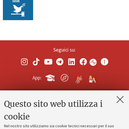
Seguici su:
App:
Questo sito web utilizza i
Contatti e PEC
Uffici dell'amministrazione generale
cookie
Lavora con noi
Nel nostro sito utilizziamo sia cookie tecnici necessari per il suo