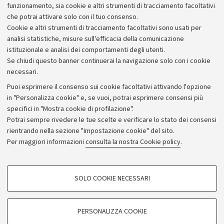
Alumni community
funzionamento, sia cookie e altri strumenti di tracciamento facoltativi
che potrai attivare solo con il tuo consenso.
Piano strategico
Cookie e altri strumenti di tracciamento facoltativi sono usati per
Bilanci
analisi statistiche, misure sull'efficacia della comunicazione
istituzionale e analisi dei comportamenti degli utenti.
Donazioni e 5x1000
Se chiudi questo banner continuerai la navigazione solo con i cookie
Merchandising - UniboStore
necessari.
Bandi, gare e concorsi
Puoi esprimere il consenso sui cookie facoltativi attivando l'opzione
in "Personalizza cookie" e, se vuoi, potrai esprimere consensi più
Albo online
specifici in "Mostra cookie di profilazione".
Amministrazione trasparente
Potrai sempre rivedere le tue scelte e verificare lo stato dei consensi
rientrando nella sezione "Impostazione cookie" del sito.
Atti di notifica
Per maggiori informazioni
consulta la nostra Cookie policy
.
Informazioni sul sito e accessibilità
Dichiarazione di accessibilità
COOKIE DI PROFILAZIONE - FACOLTATIVI
SOLO COOKIE NECESSARI
Privacy e note legali
Si tratta di cookie utilizzati per analizzare le caratteristiche della navigazione
degli utenti, creare profili in base al loro comportamento sul sito, per analisi
Impostazioni Cookie
di marketing.
PERSONALIZZA COOKIE
Mostra cookie di profilazione