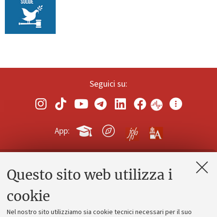
Seguici su:
App:
Questo sito web utilizza i
Contatti e PEC
Uffici dell'amministrazione generale
cookie
Lavora con noi
Nel nostro sito utilizziamo sia cookie tecnici necessari per il suo