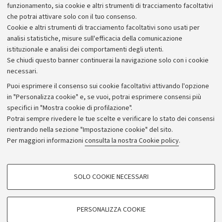
Alumni community
funzionamento, sia cookie e altri strumenti di tracciamento facoltativi
che potrai attivare solo con il tuo consenso.
Piano strategico
Cookie e altri strumenti di tracciamento facoltativi sono usati per
Bilanci
analisi statistiche, misure sull'efficacia della comunicazione
istituzionale e analisi dei comportamenti degli utenti.
Donazioni e 5x1000
Se chiudi questo banner continuerai la navigazione solo con i cookie
Merchandising - UniboStore
necessari.
Bandi, gare e concorsi
Puoi esprimere il consenso sui cookie facoltativi attivando l'opzione
in "Personalizza cookie" e, se vuoi, potrai esprimere consensi più
Albo online
specifici in "Mostra cookie di profilazione".
Amministrazione trasparente
Potrai sempre rivedere le tue scelte e verificare lo stato dei consensi
rientrando nella sezione "Impostazione cookie" del sito.
Atti di notifica
Per maggiori informazioni
consulta la nostra Cookie policy
.
Informazioni sul sito e accessibilità
Dichiarazione di accessibilità
COOKIE DI PROFILAZIONE - FACOLTATIVI
SOLO COOKIE NECESSARI
Privacy e note legali
Si tratta di cookie utilizzati per analizzare le caratteristiche della navigazione
degli utenti, creare profili in base al loro comportamento sul sito, per analisi
Impostazioni Cookie
di marketing.
PERSONALIZZA COOKIE
Mostra cookie di profilazione