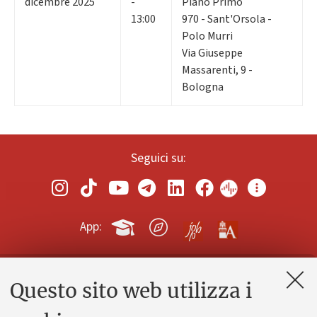
dicembre 2025
-
Piano Primo
13:00
970 - Sant'Orsola -
Polo Murri
Via Giuseppe
Massarenti, 9 -
Bologna
Seguici su:
App:
Questo sito web utilizza i
Contatti e PEC
Uffici dell'amministrazione generale