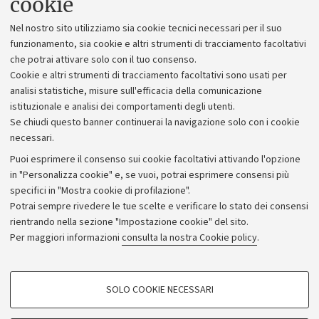
cookie
Lavora con noi
Nel nostro sito utilizziamo sia cookie tecnici necessari per il suo
Alumni community
funzionamento, sia cookie e altri strumenti di tracciamento facoltativi
che potrai attivare solo con il tuo consenso.
Piano strategico
Cookie e altri strumenti di tracciamento facoltativi sono usati per
Bilanci
analisi statistiche, misure sull'efficacia della comunicazione
istituzionale e analisi dei comportamenti degli utenti.
Donazioni e 5x1000
Se chiudi questo banner continuerai la navigazione solo con i cookie
Merchandising - UniboStore
necessari.
Bandi, gare e concorsi
Puoi esprimere il consenso sui cookie facoltativi attivando l'opzione
in "Personalizza cookie" e, se vuoi, potrai esprimere consensi più
Albo online
specifici in "Mostra cookie di profilazione".
Amministrazione trasparente
Potrai sempre rivedere le tue scelte e verificare lo stato dei consensi
rientrando nella sezione "Impostazione cookie" del sito.
Atti di notifica
Per maggiori informazioni
consulta la nostra Cookie policy
.
Informazioni sul sito e accessibilità
Dichiarazione di accessibilità
COOKIE DI PROFILAZIONE - FACOLTATIVI
SOLO COOKIE NECESSARI
Privacy e note legali
Si tratta di cookie utilizzati per analizzare le caratteristiche della navigazione
degli utenti, creare profili in base al loro comportamento sul sito, per analisi