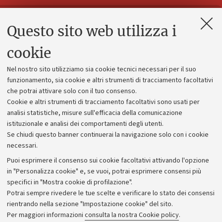
Questo sito web utilizza i
Contatti e PEC
Uffici dell'amministrazione generale
cookie
Lavora con noi
Nel nostro sito utilizziamo sia cookie tecnici necessari per il suo
Alumni community
funzionamento, sia cookie e altri strumenti di tracciamento facoltativi
che potrai attivare solo con il tuo consenso.
Piano strategico
Cookie e altri strumenti di tracciamento facoltativi sono usati per
Bilanci
analisi statistiche, misure sull'efficacia della comunicazione
istituzionale e analisi dei comportamenti degli utenti.
Donazioni e 5x1000
Se chiudi questo banner continuerai la navigazione solo con i cookie
Merchandising - UniboStore
necessari.
Bandi, gare e concorsi
Puoi esprimere il consenso sui cookie facoltativi attivando l'opzione
in "Personalizza cookie" e, se vuoi, potrai esprimere consensi più
Albo online
specifici in "Mostra cookie di profilazione".
Amministrazione trasparente
Potrai sempre rivedere le tue scelte e verificare lo stato dei consensi
rientrando nella sezione "Impostazione cookie" del sito.
Atti di notifica
Per maggiori informazioni
consulta la nostra Cookie policy
.