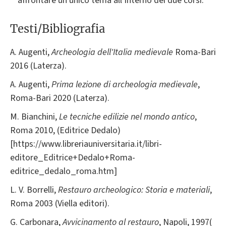
affrontare un unico tema all’interno dei due corsi.
Testi/Bibliografia
A. Augenti,
Archeologia dell'Italia medievale
Roma-Bari
2016 (Laterza).
A. Augenti,
Prima lezione di archeologia medievale
,
Roma-Bari 2020 (Laterza).
M. Bianchini,
Le tecniche edilizie nel mondo antico
,
Roma 2010, (Editrice Dedalo)
[https://www.libreriauniversitaria.it/libri-
editore_Editrice+Dedalo+Roma-
editrice_dedalo_roma.htm]
L. V. Borrelli,
Restauro archeologico: Storia e materiali
,
Roma 2003 (Viella editori).
G. Carbonara,
Avvicinamento al restauro
, Napoli, 1997(