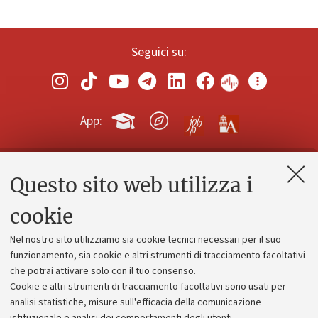
Seguici su:
App:
Questo sito web utilizza i
Contatti e PEC
Uffici dell'amministrazione generale
cookie
Lavora con noi
Nel nostro sito utilizziamo sia cookie tecnici necessari per il suo
Alumni community
funzionamento, sia cookie e altri strumenti di tracciamento facoltativi
che potrai attivare solo con il tuo consenso.
Piano strategico
Cookie e altri strumenti di tracciamento facoltativi sono usati per
Bilanci
analisi statistiche, misure sull'efficacia della comunicazione