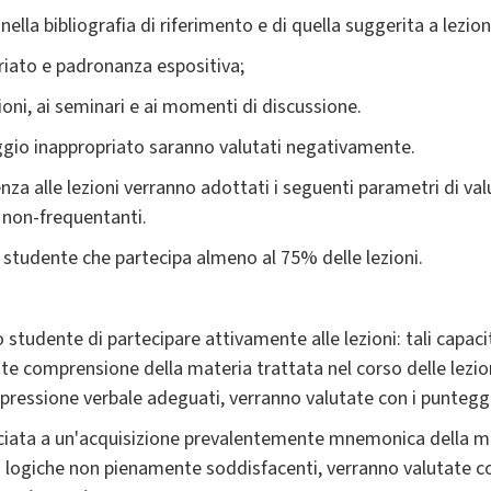
nella bibliografia di riferimento e di quella suggerita a lezion
priato e padronanza espositiva;
zioni, ai seminari e ai momenti di discussione.
ggio inappropriato saranno valutati negativamente.
za alle lezioni verranno adottati i seguenti parametri di val
i non-frequentanti.
 studente che partecipa almeno al 75% delle lezioni.
o studente di partecipare attivamente alle lezioni: tali capac
e comprensione della materia trattata nel corso delle lezion
spressione verbale adeguati, verranno valutate con i puntegg
sociata a un'acquisizione prevalentemente mnemonica della ma
à logiche non pienamente soddisfacenti, verranno valutate 