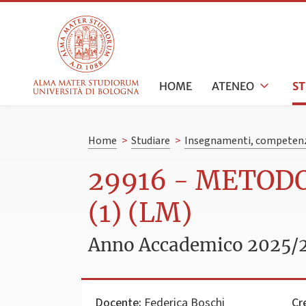
HOME
ATENEO
S
Home
>
Studiare
>
Insegnamenti, competenz
29916 - METOD
(1) (LM)
Anno Accademico 2025/
Docente:
Federica Boschi
Cr