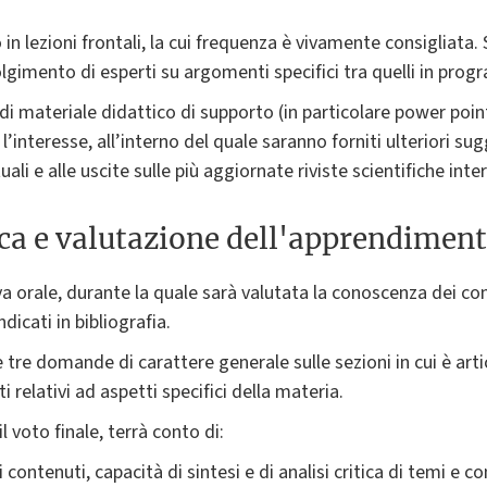
n lezioni frontali, la cui frequenza è vivamente consigliata. 
gimento di esperti su argomenti specifici tra quelli in pro
 di materiale didattico di supporto (in particolare power poin
’interesse, all’interno del quale saranno forniti ulteriori sug
uali e alle uscite sulle più aggiornate riviste scientifiche inte
ica e valutazione dell'apprendimen
va orale, durante la quale sarà valutata la conoscenza dei con
dicati in bibliografia.
 tre domande di carattere generale sulle sezioni in cui è artic
 relativi ad aspetti specifici della materia.
l voto finale, terrà conto di:
ontenuti, capacità di sintesi e di analisi critica di temi e co