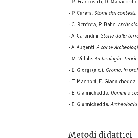
- R. Francovich, D. Manacorda (
- P. Carafa.
Storie dai contesti
- C. Renfrew, P. Bahn.
Archeolo
- A. Carandini.
Storie dalla ter
- A. Augenti.
A come Archeolog
- M. Vidale.
Archeologia. Teorie
- E. Giorgi (a.c.).
Groma. In pro
- T. Mannoni, E. Giannichedda.
- E. Giannichedda.
Uomini e co
- E. Giannichedda.
Archeologia
Metodi didattici