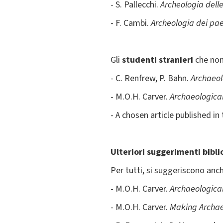
- S. Pallecchi.
Archeologia dell
- F. Cambi.
Archeologia dei pae
Gli
studenti stranieri
che non 
- C. Renfrew, P. Bahn.
Archaeol
- M.O.H. Carver.
Archaeological
- A chosen article published in
Ulteriori suggerimenti bibli
Per tutti, si suggeriscono anch
- M.O.H. Carver.
Archaeological
- M.O.H. Carver.
Making Archa