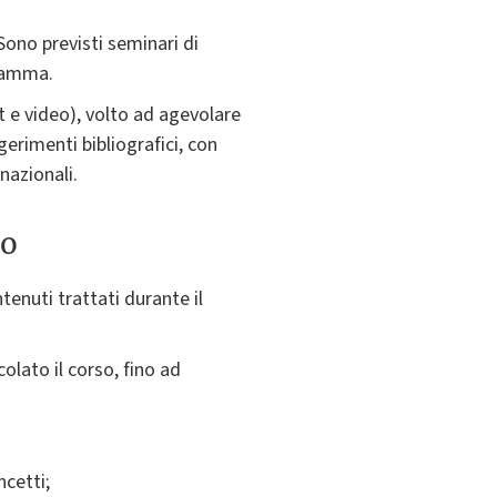
Sono previsti seminari di
gramma.
t e video), volto ad agevolare
gerimenti bibliografici, con
rnazionali.
to
tenuti trattati durante il
olato il corso, fino ad
ncetti;