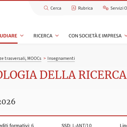
Cerca
Rubrica
Servizi 
TUDIARE
RICERCA
CON SOCIETÀ E IMPRESA
e trasversali, MOOCs
>
Insegnamenti
OLOGIA DELLA RICERC
2026
editi formativi:
6
SSD:
L-ANT/10
Lin