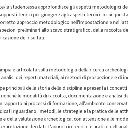
nte/la studentessa approfondisce gli aspetti metodologici de
supposti teorici per giungere agli aspetti tecnici in cui questa
rretto approccio metodologico nell'impostazione e nell'att
pezioni preliminari allo scavo stratigrafico, dalla raccolta dei
icazione dei risultati.
ampia e articolata sulla metodologia della ricerca archeologic
nalisi dei reperti materiali, ai metodi di prospezione e di ind
 principali della storia della disciplina e presenta i concetti
nonché le modalità di raccolta, documentazione e analisi del
 rapporto ai processi di formazione, all’ambiente conservativ
cati riguardano i metodi, le strategie e la pratica delle atti
one e della valutazione archeologica, con attenzione alle mode
rpretazione dei dati. L'approccio teorico e pratico dell'anal