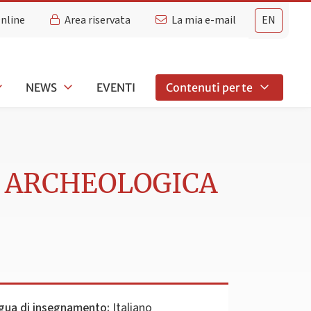
Online
Area riservata
La mia e-mail
EN
NEWS
EVENTI
Contenuti per te
A ARCHEOLOGICA
gua di insegnamento:
Italiano