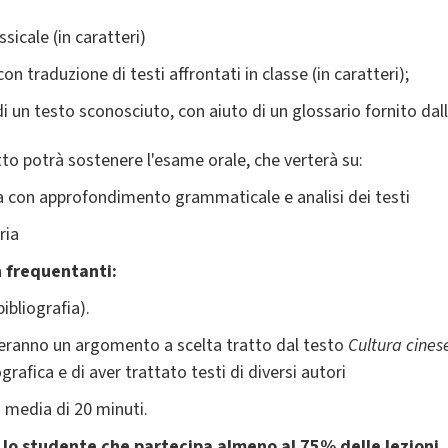
sicale (in caratteri)
 traduzione di testi affrontati in classe (in caratteri);
 un testo sconosciuto, con aiuto di un glossario fornito dall
tto potrà sostenere l'esame orale, che verterà su:
ta con approfondimento grammaticale e analisi dei testi
ria
on frequentanti:
ibliografia).
eranno un argomento a scelta tratto dal testo
Cultura cines
rafica e di aver trattato testi di diversi autori
 media di 20 minuti.
 lo studente che partecipa almeno al 75% delle lezioni.