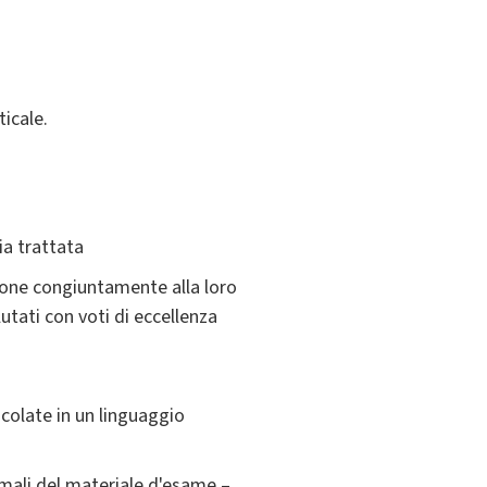
ticale.
ia trattata
zione congiuntamente alla loro
utati con voti di eccellenza
colate in un linguaggio
mali del materiale d'esame –