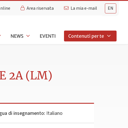
Online
Area riservata
La mia e-mail
EN
NEWS
EVENTI
Contenuti per te
E 2A (LM)
gua di insegnamento:
Italiano