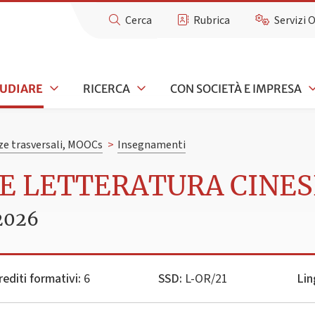
Cerca
Rubrica
Servizi 
TUDIARE
RICERCA
CON SOCIETÀ E IMPRESA
e trasversali, MOOCs
>
Insegnamenti
 E LETTERATURA CINES
2026
rediti formativi:
6
SSD:
L-OR/21
Lin