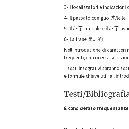
3- I localizzatori e indicazioni 
4- Il passato con guo 过/le le
5- Il
le
了 modale e il
le
了 aspe
6- La frase 是... 的
Nell'introduzione di caratteri n
frequenti, con ricerca su dizio
I testi integrativi saranno test
e formule chiave utili all'intro
Testi/Bibliografi
È considerato frequentante