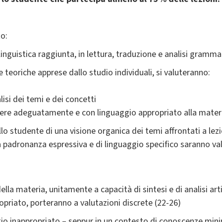
o:
inguistica raggiunta, in lettura, traduzione e analisi gramma
teoriche apprese dallo studio individuali, si valuteranno:
alisi dei temi e dei concetti
imere adeguatamente e con linguaggio appropriato alla mater
lo studente di una visione organica dei temi affrontati a le
a padronanza espressiva e di linguaggio specifico saranno val
 materia, unitamente a capacità di sintesi e di analisi arti
priato, porteranno a valutazioni discrete (22-26)
io inappropriato – seppur in un contesto di conoscenze mini