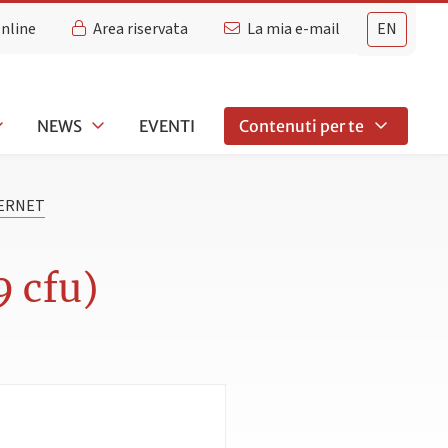
Online
Area riservata
La mia e-mail
EN
NEWS
EVENTI
Contenuti per te
TERNET
 cfu)