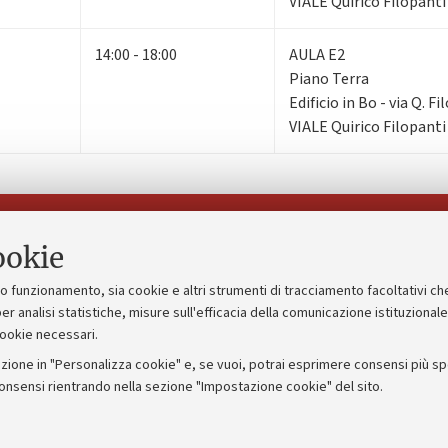
VIALE Quirico Filopanti
14:00 - 18:00
AULA E2
Piano Terra
Edificio in Bo - via Q. F
VIALE Quirico Filopanti
Seguici su:
ookie
suo funzionamento, sia cookie e altri strumenti di tracciamento facoltativi ch
gico
Bandi, gare e concorsi
er analisi statistiche, misure sull'efficacia della comunicazione istituzional
cookie necessari.
Albo online
zione in "Personalizza cookie" e, se vuoi, potrai esprimere consensi più spec
 5x1000
Amministrazione trasparente
consensi rientrando nella sezione "Impostazione cookie" del sito.
ng - UniboStore
Atti di notifica