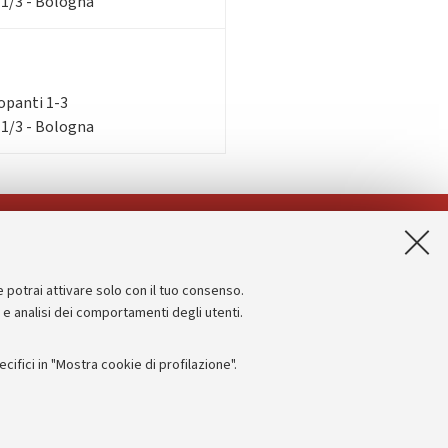
 1/3 - Bologna
ilopanti 1-3
 1/3 - Bologna
App:
e potrai attivare solo con il tuo consenso.
Informazioni sul sito e accessibilità
e e analisi dei comportamenti degli utenti.
Dichiarazione di accessibilità
ifici in "Mostra cookie di profilazione".
Privacy e note legali
Impostazioni Cookie