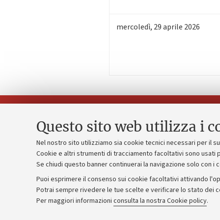
mercoledì
,
29
aprile 2026
Questo sito web utilizza i c
Nel nostro sito utilizziamo sia cookie tecnici necessari per il 
Piano strate
Cookie e altri strumenti di tracciamento facoltativi sono usati p
Contatti e PEC
Se chiudi questo banner continuerai la navigazione solo con i 
Bilanci
Uffici dell'amministrazione generale
Puoi esprimere il consenso sui cookie facoltativi attivando l'op
Donazioni e
Lavora con noi
Potrai sempre rivedere le tue scelte e verificare lo stato dei 
Per maggiori informazioni
consulta la nostra Cookie policy
.
Merchandisi
Alumni community