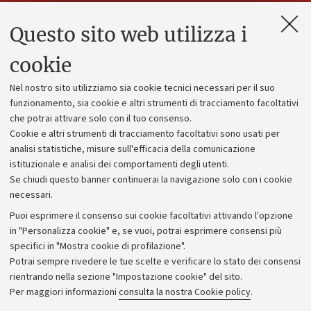
Questo sito web utilizza i
Contatti e PEC
Uffici dell'amministrazione generale
cookie
Lavora con noi
Nel nostro sito utilizziamo sia cookie tecnici necessari per il suo
Alumni community
funzionamento, sia cookie e altri strumenti di tracciamento facoltativi
che potrai attivare solo con il tuo consenso.
Piano strategico
Cookie e altri strumenti di tracciamento facoltativi sono usati per
Bilanci
analisi statistiche, misure sull'efficacia della comunicazione
istituzionale e analisi dei comportamenti degli utenti.
Donazioni e 5x1000
Se chiudi questo banner continuerai la navigazione solo con i cookie
Merchandising - UniboStore
necessari.
Bandi, gare e concorsi
Puoi esprimere il consenso sui cookie facoltativi attivando l'opzione
in "Personalizza cookie" e, se vuoi, potrai esprimere consensi più
Albo online
specifici in "Mostra cookie di profilazione".
Amministrazione trasparente
Potrai sempre rivedere le tue scelte e verificare lo stato dei consensi
rientrando nella sezione "Impostazione cookie" del sito.
Atti di notifica
Per maggiori informazioni
consulta la nostra Cookie policy
.
Informazioni sul sito e accessibilità