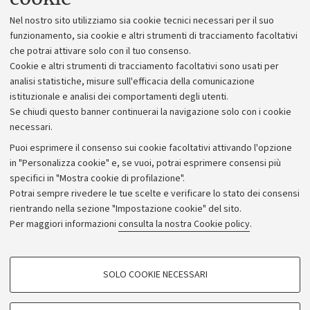
Lavora con noi
Nel nostro sito utilizziamo sia cookie tecnici necessari per il suo
Alumni community
funzionamento, sia cookie e altri strumenti di tracciamento facoltativi
che potrai attivare solo con il tuo consenso.
Piano strategico
Cookie e altri strumenti di tracciamento facoltativi sono usati per
Bilanci
analisi statistiche, misure sull'efficacia della comunicazione
istituzionale e analisi dei comportamenti degli utenti.
Donazioni e 5x1000
Se chiudi questo banner continuerai la navigazione solo con i cookie
Merchandising - UniboStore
necessari.
Bandi, gare e concorsi
Puoi esprimere il consenso sui cookie facoltativi attivando l'opzione
in "Personalizza cookie" e, se vuoi, potrai esprimere consensi più
Albo online
specifici in "Mostra cookie di profilazione".
Amministrazione trasparente
Potrai sempre rivedere le tue scelte e verificare lo stato dei consensi
rientrando nella sezione "Impostazione cookie" del sito.
Atti di notifica
Per maggiori informazioni
consulta la nostra Cookie policy
.
Informazioni sul sito e accessibilità
Dichiarazione di accessibilità
COOKIE DI PROFILAZIONE - FACOLTATIVI
SOLO COOKIE NECESSARI
Privacy e note legali
Si tratta di cookie utilizzati per analizzare le caratteristiche della navigazione
degli utenti, creare profili in base al loro comportamento sul sito, per analisi
Impostazioni Cookie