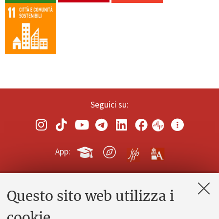
Seguici su:
App:
Questo sito web utilizza i
Contatti e PEC
Uffici dell'amministrazione generale
cookie