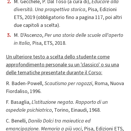
M. Gecchele, P. Dal Toso (a cura di),
Educare alla
diversità. Una prospettiva storica
, Pisa, Edizioni
ETS, 2019 (obbligatorio fino a pagina 117, poi altri
due capitoli a scelta).
M. D'Ascenzo,
Per una storia delle scuole all'aperto
in Italia
,
Pisa, ETS, 2018.
Un ulteriore testo a scelta dello studente come
approfondimento personale su un 'classico' o su una
delle tematiche presentate durante il Corso:
R. Baden-Powell,
Scautismo per ragazzi
, Roma, Nuova
Fiordaliso, 1996.
F. Basaglia,
L’istituzione negata. Rapporto di un
ospedale psichiatrico
, Torino, Einaudi, 1968.
C. Benelli,
Danilo Dolci tra maieutica ed
emancipazione. Memoria a più voci
, Pisa, Edizioni ETS,