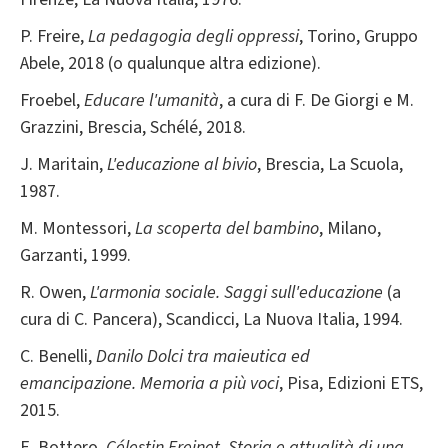
P. Freire,
La pedagogia degli oppressi
, Torino, Gruppo
Abele, 2018 (o qualunque altra edizione).
Froebel,
Educare l'umanità
, a cura di F. De Giorgi e M.
Grazzini, Brescia, Schélé, 2018.
J. Maritain,
L'educazione al bivio
, Brescia, La Scuola,
1987.
M. Montessori,
La scoperta del bambino
, Milano,
Garzanti, 1999.
R. Owen,
L'armonia sociale. Saggi sull'educazione
(a
cura di C. Pancera), Scandicci, La Nuova Italia, 1994.
C. Benelli,
Danilo Dolci tra maieutica ed
emancipazione. Memoria a più voci
, Pisa, Edizioni ETS,
2015.
E. Bottero,
Célestin Freinet. Storia e attualità di una