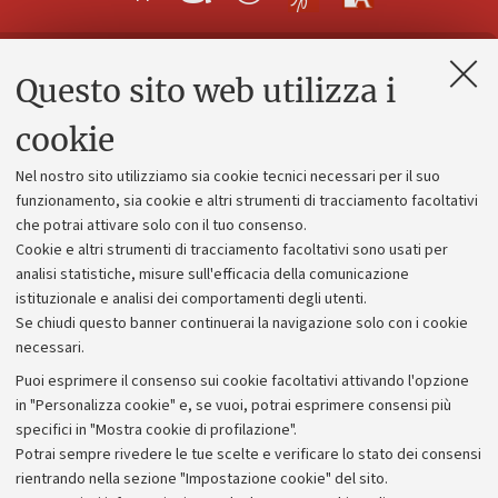
Questo sito web utilizza i
Contatti e PEC
Uffici dell'amministrazione generale
cookie
Lavora con noi
Nel nostro sito utilizziamo sia cookie tecnici necessari per il suo
Alumni community
funzionamento, sia cookie e altri strumenti di tracciamento facoltativi
che potrai attivare solo con il tuo consenso.
Piano strategico
Cookie e altri strumenti di tracciamento facoltativi sono usati per
Bilanci
analisi statistiche, misure sull'efficacia della comunicazione
istituzionale e analisi dei comportamenti degli utenti.
Donazioni e 5x1000
Se chiudi questo banner continuerai la navigazione solo con i cookie
Merchandising - UniboStore
necessari.
Bandi, gare e concorsi
Puoi esprimere il consenso sui cookie facoltativi attivando l'opzione
in "Personalizza cookie" e, se vuoi, potrai esprimere consensi più
Albo online
specifici in "Mostra cookie di profilazione".
Amministrazione trasparente
Potrai sempre rivedere le tue scelte e verificare lo stato dei consensi
rientrando nella sezione "Impostazione cookie" del sito.
Atti di notifica