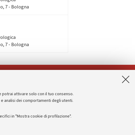
o, 7 - Bologna
rologica
o, 7 - Bologna
App:
e potrai attivare solo con il tuo consenso.
Informazioni sul sito e accessibilità
e e analisi dei comportamenti degli utenti.
Dichiarazione di accessibilità
ifici in "Mostra cookie di profilazione".
Privacy e note legali
Impostazioni Cookie