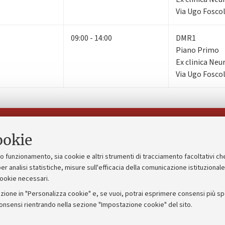
Via Ugo Foscol
09:00 - 14:00
DMR1
Piano Primo
Ex clinica Neu
Via Ugo Foscol
Seguici su:
ookie
suo funzionamento, sia cookie e altri strumenti di tracciamento facoltativi ch
gico
Bandi, gare e concorsi
er analisi statistiche, misure sull'efficacia della comunicazione istituzional
cookie necessari.
Albo online
zione in "Personalizza cookie" e, se vuoi, potrai esprimere consensi più spec
 5x1000
Amministrazione trasparente
consensi rientrando nella sezione "Impostazione cookie" del sito.
ng - UniboStore
Atti di notifica