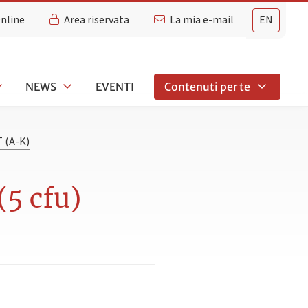
Online
Area riservata
La mia e-mail
EN
NEWS
EVENTI
Contenuti per te
 (A-K)
5 cfu)