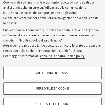
Cookie e altri strumenti di tracciamento facoltativi sono usati per
Bilanci
analisi statistiche, misure sull'efficacia della comunicazione
istituzionale e analisi dei comportamenti degli utenti.
Donazioni e 5x1000
Se chiudi questo banner continuerai la navigazione solo con i cookie
Merchandising - UniboStore
necessari.
Bandi, gare e concorsi
Puoi esprimere il consenso sui cookie facoltativi attivando l'opzione
in "Personalizza cookie" e, se vuoi, potrai esprimere consensi più
Albo online
specifici in "Mostra cookie di profilazione".
Amministrazione trasparente
Potrai sempre rivedere le tue scelte e verificare lo stato dei consensi
rientrando nella sezione "Impostazione cookie" del sito.
Atti di notifica
Per maggiori informazioni
consulta la nostra Cookie policy
.
Informazioni sul sito e accessibilità
Dichiarazione di accessibilità
COOKIE DI PROFILAZIONE - FACOLTATIVI
SOLO COOKIE NECESSARI
Privacy e note legali
Si tratta di cookie utilizzati per analizzare le caratteristiche della navigazione
degli utenti, creare profili in base al loro comportamento sul sito, per analisi
Impostazioni Cookie
di marketing.
PERSONALIZZA COOKIE
Mostra cookie di profilazione
©Copyright 2026 - ALMA MATER STUDIORUM - Università di
Google/Youtube Video
COOKIE TECNICI - NECESSARI
Bologna - Via Zamboni,
33 - 40126
Bologna - PI:
01131710376
ACCETTA TUTTI I COOKIE