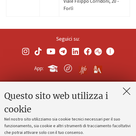
Viale Filippo Corridoni, 20 -
Forlì
Seguici su:
App:
Questo sito web utilizza i
Contatti e PEC
Uffici dell'amministrazione generale
cookie
Lavora con noi
Nel nostro sito utilizziamo sia cookie tecnici necessari per il suo
Alumni community
funzionamento, sia cookie e altri strumenti di tracciamento facoltativi
che potrai attivare solo con il tuo consenso.
Piano strategico