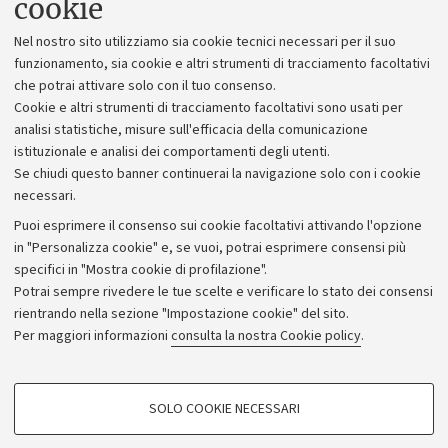
cookie
Lavora con noi
Nel nostro sito utilizziamo sia cookie tecnici necessari per il suo
Alumni community
funzionamento, sia cookie e altri strumenti di tracciamento facoltativi
che potrai attivare solo con il tuo consenso.
Piano strategico
Cookie e altri strumenti di tracciamento facoltativi sono usati per
Bilanci
analisi statistiche, misure sull'efficacia della comunicazione
istituzionale e analisi dei comportamenti degli utenti.
Donazioni e 5x1000
Se chiudi questo banner continuerai la navigazione solo con i cookie
Merchandising - UniboStore
necessari.
Bandi, gare e concorsi
Puoi esprimere il consenso sui cookie facoltativi attivando l'opzione
in "Personalizza cookie" e, se vuoi, potrai esprimere consensi più
Albo online
specifici in "Mostra cookie di profilazione".
Amministrazione trasparente
Potrai sempre rivedere le tue scelte e verificare lo stato dei consensi
rientrando nella sezione "Impostazione cookie" del sito.
Atti di notifica
Per maggiori informazioni
consulta la nostra Cookie policy
.
Informazioni sul sito e accessibilità
Dichiarazione di accessibilità
COOKIE DI PROFILAZIONE - FACOLTATIVI
SOLO COOKIE NECESSARI
Privacy e note legali
Si tratta di cookie utilizzati per analizzare le caratteristiche della navigazione
degli utenti, creare profili in base al loro comportamento sul sito, per analisi