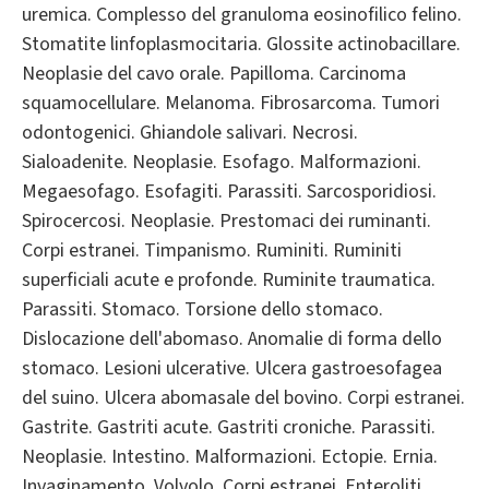
uremica. Complesso del granuloma eosinofilico felino.
Stomatite linfoplasmocitaria. Glossite actinobacillare.
Neoplasie del cavo orale. Papilloma. Carcinoma
squamocellulare. Melanoma. Fibrosarcoma. Tumori
odontogenici. Ghiandole salivari. Necrosi.
Sialoadenite. Neoplasie. Esofago. Malformazioni.
Megaesofago. Esofagiti. Parassiti. Sarcosporidiosi.
Spirocercosi. Neoplasie. Prestomaci dei ruminanti.
Corpi estranei. Timpanismo. Ruminiti. Ruminiti
superficiali acute e profonde. Ruminite traumatica.
Parassiti. Stomaco. Torsione dello stomaco.
Dislocazione dell'abomaso. Anomalie di forma dello
stomaco. Lesioni ulcerative. Ulcera gastroesofagea
del suino. Ulcera abomasale del bovino. Corpi estranei.
Gastrite. Gastriti acute. Gastriti croniche. Parassiti.
Neoplasie. Intestino. Malformazioni. Ectopie. Ernia.
Invaginamento. Volvolo. Corpi estranei. Enteroliti.