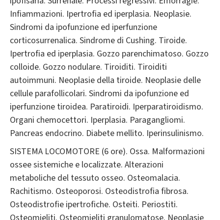
ipofisaria. Surrenale. Processi regressivi. Emorragie.
Infiammazioni. Ipertrofia ed iperplasia. Neoplasie.
Sindromi da ipofunzione ed iperfunzione
corticosurrenalica. Sindrome di Cushing. Tiroide.
Ipertrofia ed iperplasia. Gozzo parenchimatoso. Gozzo
colloide. Gozzo nodulare. Tiroiditi. Tiroiditi
autoimmuni. Neoplasie della tiroide. Neoplasie delle
cellule parafollicolari. Sindromi da ipofunzione ed
iperfunzione tiroidea. Paratiroidi. Iperparatiroidismo.
Organi chemocettori. Iperplasia. Paragangliomi.
Pancreas endocrino. Diabete mellito. Iperinsulinismo.
SISTEMA LOCOMOTORE (6 ore). Ossa. Malformazioni
ossee sistemiche e localizzate. Alterazioni
metaboliche del tessuto osseo. Osteomalacia.
Rachitismo. Osteoporosi. Osteodistrofia fibrosa.
Osteodistrofie ipertrofiche. Osteiti. Periostiti.
Osteomieliti. Osteomieliti granulomatose. Neoplasie