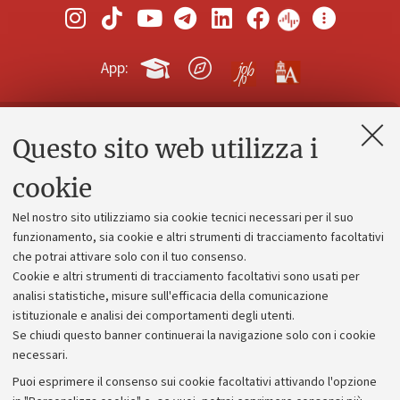
App:
Questo sito web utilizza i
Contatti e PEC
Uffici dell'amministrazione generale
cookie
Lavora con noi
Nel nostro sito utilizziamo sia cookie tecnici necessari per il suo
Alumni community
funzionamento, sia cookie e altri strumenti di tracciamento facoltativi
che potrai attivare solo con il tuo consenso.
Piano strategico
Cookie e altri strumenti di tracciamento facoltativi sono usati per
Bilanci
analisi statistiche, misure sull'efficacia della comunicazione
istituzionale e analisi dei comportamenti degli utenti.
Donazioni e 5x1000
Se chiudi questo banner continuerai la navigazione solo con i cookie
Merchandising - UniboStore
necessari.
Bandi, gare e concorsi
Puoi esprimere il consenso sui cookie facoltativi attivando l'opzione