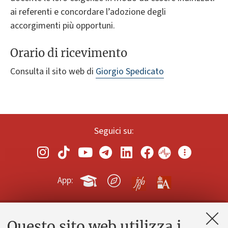
ai referenti e concordare l’adozione degli
accorgimenti più opportuni.
Orario di ricevimento
Consulta il sito web di
Giorgio Spedicato
Seguici su:
App:
Questo sito web utilizza i
Contatti e PEC