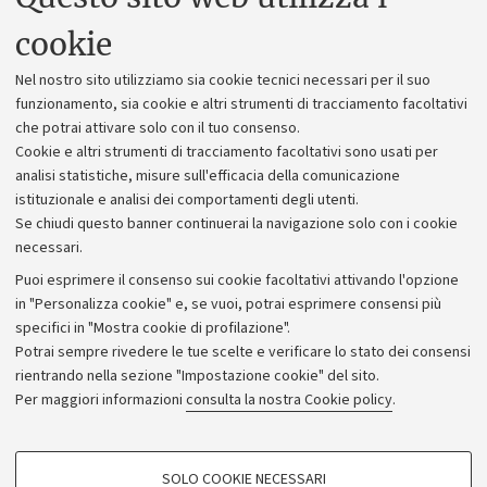
Uffici dell'amministrazione generale
cookie
Lavora con noi
Nel nostro sito utilizziamo sia cookie tecnici necessari per il suo
Alumni community
funzionamento, sia cookie e altri strumenti di tracciamento facoltativi
che potrai attivare solo con il tuo consenso.
Piano strategico
Cookie e altri strumenti di tracciamento facoltativi sono usati per
Bilanci
analisi statistiche, misure sull'efficacia della comunicazione
istituzionale e analisi dei comportamenti degli utenti.
Donazioni e 5x1000
Se chiudi questo banner continuerai la navigazione solo con i cookie
Merchandising - UniboStore
necessari.
Bandi, gare e concorsi
Puoi esprimere il consenso sui cookie facoltativi attivando l'opzione
in "Personalizza cookie" e, se vuoi, potrai esprimere consensi più
Albo online
specifici in "Mostra cookie di profilazione".
Amministrazione trasparente
Potrai sempre rivedere le tue scelte e verificare lo stato dei consensi
rientrando nella sezione "Impostazione cookie" del sito.
Atti di notifica
Per maggiori informazioni
consulta la nostra Cookie policy
.
Informazioni sul sito e accessibilità
Dichiarazione di accessibilità
COOKIE DI PROFILAZIONE - FACOLTATIVI
SOLO COOKIE NECESSARI