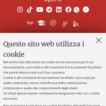
App:
Questo sito web utilizza i
Contatti e PEC
Uffici dell'amministrazione generale
cookie
Lavora con noi
Nel nostro sito utilizziamo sia cookie tecnici necessari per il suo
Alumni community
funzionamento, sia cookie e altri strumenti di tracciamento facoltativi
che potrai attivare solo con il tuo consenso.
Piano strategico
Cookie e altri strumenti di tracciamento facoltativi sono usati per
Bilanci
analisi statistiche, misure sull'efficacia della comunicazione
istituzionale e analisi dei comportamenti degli utenti.
Donazioni e 5x1000
Se chiudi questo banner continuerai la navigazione solo con i cookie
Merchandising - UniboStore
necessari.
Bandi, gare e concorsi
Puoi esprimere il consenso sui cookie facoltativi attivando l'opzione