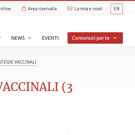
Online
Area riservata
La mia e-mail
EN
NEWS
EVENTI
Contenuti per te
TEGIE VACCINALI
ACCINALI (3