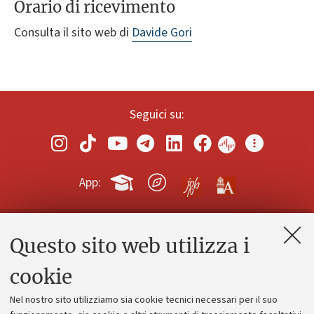
Orario di ricevimento
Consulta il sito web di
Davide Gori
Seguici su:
App:
Questo sito web utilizza i
Contatti e PEC
Uffici dell'amministrazione generale
cookie
Lavora con noi
Nel nostro sito utilizziamo sia cookie tecnici necessari per il suo
Alumni community