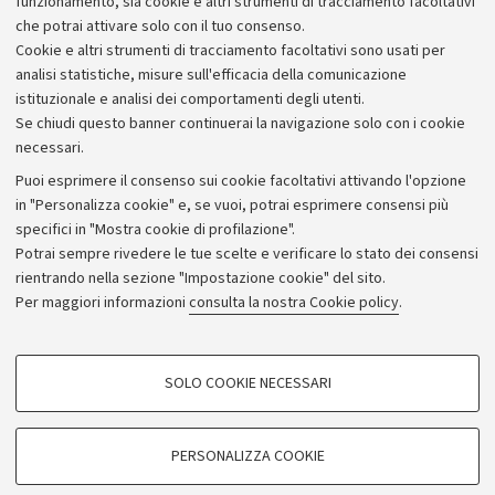
funzionamento, sia cookie e altri strumenti di tracciamento facoltativi
che potrai attivare solo con il tuo consenso.
Piano strategico
Cookie e altri strumenti di tracciamento facoltativi sono usati per
Bilanci
analisi statistiche, misure sull'efficacia della comunicazione
istituzionale e analisi dei comportamenti degli utenti.
Donazioni e 5x1000
Se chiudi questo banner continuerai la navigazione solo con i cookie
Merchandising - UniboStore
necessari.
Bandi, gare e concorsi
Puoi esprimere il consenso sui cookie facoltativi attivando l'opzione
in "Personalizza cookie" e, se vuoi, potrai esprimere consensi più
Albo online
specifici in "Mostra cookie di profilazione".
Amministrazione trasparente
Potrai sempre rivedere le tue scelte e verificare lo stato dei consensi
rientrando nella sezione "Impostazione cookie" del sito.
Atti di notifica
Per maggiori informazioni
consulta la nostra Cookie policy
.
Informazioni sul sito e accessibilità
Dichiarazione di accessibilità
COOKIE DI PROFILAZIONE - FACOLTATIVI
SOLO COOKIE NECESSARI
Privacy e note legali
Si tratta di cookie utilizzati per analizzare le caratteristiche della navigazione
degli utenti, creare profili in base al loro comportamento sul sito, per analisi
Impostazioni Cookie
di marketing.
PERSONALIZZA COOKIE
Mostra cookie di profilazione