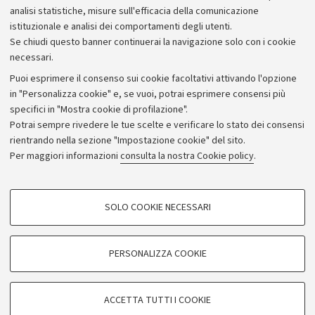
Bilanci
analisi statistiche, misure sull'efficacia della comunicazione
istituzionale e analisi dei comportamenti degli utenti.
Donazioni e 5x1000
Se chiudi questo banner continuerai la navigazione solo con i cookie
Merchandising - UniboStore
necessari.
Bandi, gare e concorsi
Puoi esprimere il consenso sui cookie facoltativi attivando l'opzione
in "Personalizza cookie" e, se vuoi, potrai esprimere consensi più
Albo online
specifici in "Mostra cookie di profilazione".
Amministrazione trasparente
Potrai sempre rivedere le tue scelte e verificare lo stato dei consensi
rientrando nella sezione "Impostazione cookie" del sito.
Atti di notifica
Per maggiori informazioni
consulta la nostra Cookie policy
.
Informazioni sul sito e accessibilità
Dichiarazione di accessibilità
COOKIE DI PROFILAZIONE - FACOLTATIVI
SOLO COOKIE NECESSARI
Privacy e note legali
Si tratta di cookie utilizzati per analizzare le caratteristiche della navigazione
degli utenti, creare profili in base al loro comportamento sul sito, per analisi
Impostazioni Cookie
di marketing.
PERSONALIZZA COOKIE
Mostra cookie di profilazione
©Copyright 2026 - ALMA MATER STUDIORUM - Università di
Google/Youtube Video
COOKIE TECNICI - NECESSARI
Bologna - Via Zamboni,
33 - 40126
Bologna - PI:
01131710376
ACCETTA TUTTI I COOKIE
Facebook