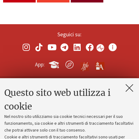
Seguici su:
App:
Questo sito web utilizza i
Contatti e PEC
Uffici dell'amministrazione generale
cookie
Lavora con noi
Nel nostro sito utilizziamo sia cookie tecnici necessari per il suo
Alumni community
funzionamento, sia cookie e altri strumenti di tracciamento facoltativi
che potrai attivare solo con il tuo consenso.
Piano strategico
Cookie e altri strumenti di tracciamento facoltativi sono usati per