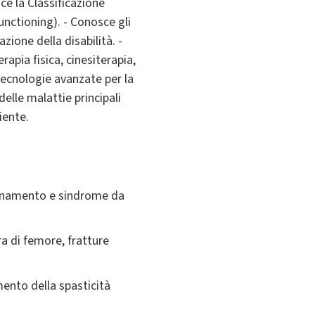
sce la Classificazione
unctioning). - Conosce gli
zione della disabilità. -
rapia fisica, cinesiterapia,
 tecnologie avanzate per la
delle malattie principali
iente.
zionamento e sindrome da
ra di femore, fratture
mento della spasticità