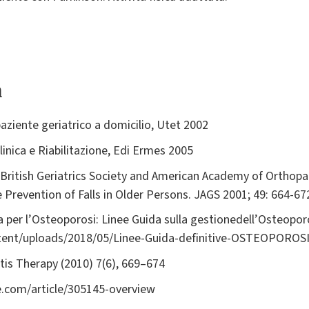
a
paziente geriatrico a domicilio, Utet 2002
Clinica e Riabilitazione, Edi Ermes 2005
, British Geriatrics Society and American Academy of Orthopa
e Prevention of Falls in Older Persons. JAGS 2001; 49: 664-67
per l’Osteoporosi: Linee Guida sulla gestionedell’Osteoporos
tent/uploads/2018/05/Linee-Guida-definitive-OSTEOPOROSI
itis Therapy (2010) 7(6), 669–674
.com/article/305145-overview