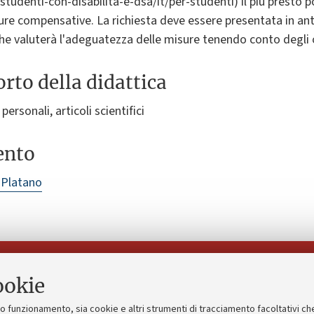
/studenti-con-disabilita-e-dsa/it/per-studenti) il più presto 
re compensative. La richiesta deve essere presentata in anti
he valuterà l'adeguatezza delle misure tenendo conto degli ob
rto della didattica
personali, articoli scientifici
ento
 Platano
Seguici su:
ookie
suo funzionamento, sia cookie e altri strumenti di tracciamento facoltativi ch