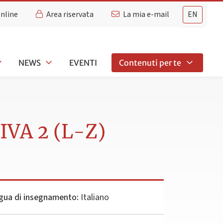
Online
Area riservata
La mia e-mail
EN
NEWS
EVENTI
Contenuti per te
IVA 2 (L-Z)
gua di insegnamento:
Italiano