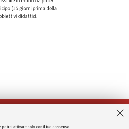
possibile in modo da poter
cipo (15 giorni prima della
iettivi didattici.
App:
e potrai attivare solo con il tuo consenso.