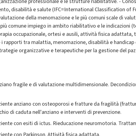
organizzazione professionale e le strutture riabilitative. - Cono
o, disabilità e salute (IFC=International Classification of F
valutazione della menomazione e le più comuni scale di valuta
più comune impiego in ambito riabilitativo e le indicazioni (te
rapia occupazionale, ortesi e ausili, attività fisica adattata,
re i rapporti tra malattia, menomazione, disabilità e handicap 
strategie organizzative e terapeutiche per la gestione del paz
nziano fragile e di valutazione multidimensionale. Decondi
paziente anziano con osteoporosi e fratture da fragilità (frattu
schio di caduta nell'anziano e interventi di prevenzione.
paziente con esiti di ictus. Rieducazione neuromotoria. Tratta
aziente con Parkinson. Attività fisica adattata.