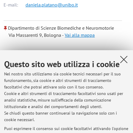
E-mail:
daniela.platano@unibo.it
Dipartimento di Scienze Biomediche e Neuromotorie
Via Massarenti 9, Bologna -
Vai alla mappa
Risorse in rete
Questo sito web utilizza i cookie
ORCID
Nel nostro sito utilizziamo sia cookie tecnici necessari per il suo
funzionamento, sia cookie e altri strumenti di tracciamento
facoltativi che potrai attivare solo con il tuo consenso.
Orario di ricevimento
Cookie e altri strumenti di tracciamento facoltativi sono usati per
analisi statistiche, misure sull'efficacia della comunicazione
Mondays, 2:00–3:00 p.m., Via Pupilli 1 (Rizzoli), by
istituzionale e analisi dei comportamenti degli utenti.
appointment only. Please arrange an appointment via email.
Se chiudi questo banner continuerai la navigazione solo con i
cookie necessari.
Puoi esprimere il consenso sui cookie facoltativi attivando l'opzione