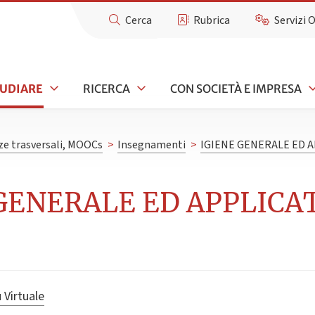
Cerca
Rubrica
Servizi 
TUDIARE
RICERCA
CON SOCIETÀ E IMPRESA
e trasversali, MOOCs
>
Insegnamenti
>
IGIENE GENERALE ED A
GENERALE ED APPLICATA
 Virtuale