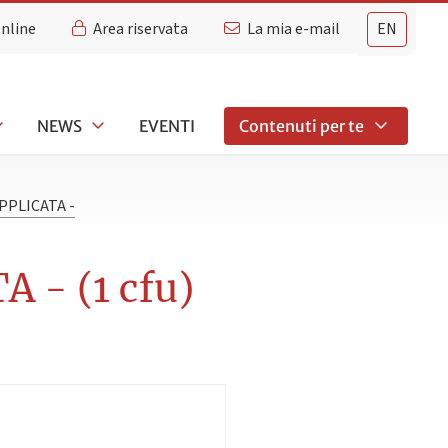
Online
Area riservata
La mia e-mail
EN
NEWS
EVENTI
Contenuti per te
PPLICATA -
 - (1 cfu)