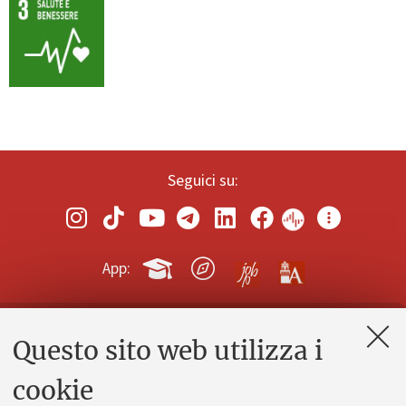
Seguici su:
App:
Questo sito web utilizza i
Contatti e PEC
Uffici dell'amministrazione generale
cookie
Lavora con noi