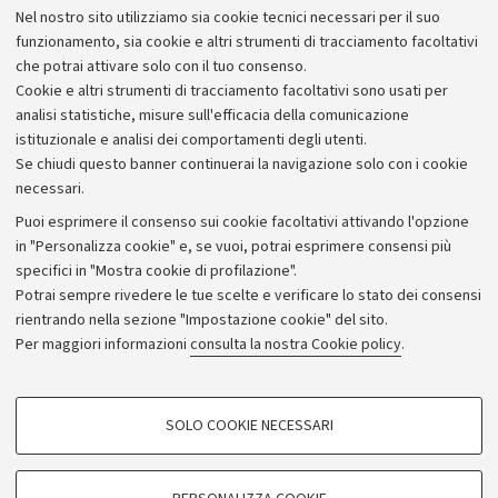
Nel nostro sito utilizziamo sia cookie tecnici necessari per il suo
Alumni community
funzionamento, sia cookie e altri strumenti di tracciamento facoltativi
che potrai attivare solo con il tuo consenso.
Piano strategico
Cookie e altri strumenti di tracciamento facoltativi sono usati per
Bilanci
analisi statistiche, misure sull'efficacia della comunicazione
istituzionale e analisi dei comportamenti degli utenti.
Donazioni e 5x1000
Se chiudi questo banner continuerai la navigazione solo con i cookie
Merchandising - UniboStore
necessari.
Bandi, gare e concorsi
Puoi esprimere il consenso sui cookie facoltativi attivando l'opzione
in "Personalizza cookie" e, se vuoi, potrai esprimere consensi più
Albo online
specifici in "Mostra cookie di profilazione".
Amministrazione trasparente
Potrai sempre rivedere le tue scelte e verificare lo stato dei consensi
rientrando nella sezione "Impostazione cookie" del sito.
Atti di notifica
Per maggiori informazioni
consulta la nostra Cookie policy
.
Informazioni sul sito e accessibilità
Dichiarazione di accessibilità
COOKIE DI PROFILAZIONE - FACOLTATIVI
SOLO COOKIE NECESSARI
Privacy e note legali
Si tratta di cookie utilizzati per analizzare le caratteristiche della navigazione
degli utenti, creare profili in base al loro comportamento sul sito, per analisi
Impostazioni Cookie
di marketing.