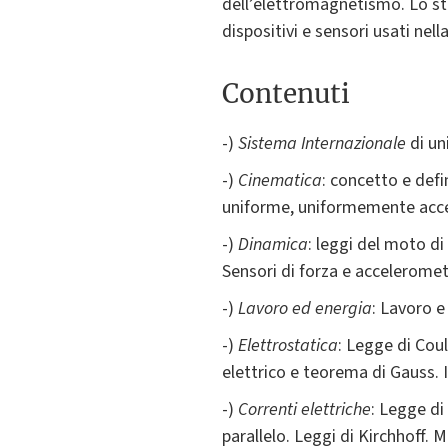
dell’elettromagnetismo. Lo stu
dispositivi e sensori usati nel
Contenuti
-)
Sistema Internazionale
di un
-)
Cinematica
: concetto e defi
uniforme, uniformemente accel
-)
Dinamica
: leggi del moto di
Sensori di forza e acceleromet
-)
Lavoro ed energia
: Lavoro e
-)
Elettrostatica
: Legge di Cou
elettrico e teorema di Gauss. I
-)
Correnti elettriche
: Legge di
parallelo. Leggi di Kirchhoff. M