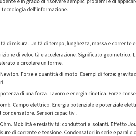
dente è in grado di risolvere semplici problemi e di applicare
la tecnologia dell’informazione.
ità di misura. Unità di tempo, lunghezza, massa e corrente el
nizione di velocità e accelerazione. Significato geometrico. L
erato e circolare uniforme.
 Newton. Forze e quantità di moto. Esempi di forze: gravitazio
ri.
 potenza di una forza. Lavoro e energia cinetica. Forze conse
lomb. Campo elettrico. Energia potenziale e potenziale elett
l condensatore. Sensori capacitivi.
 Ohm. Mobilità e resistività: conduttori e isolanti. Effetto Jou
isure di corrente e tensione. Condensatori in serie e parallelo.