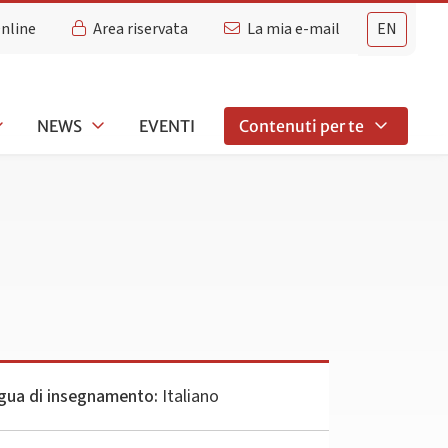
Online
Area riservata
La mia e-mail
EN
NEWS
EVENTI
Contenuti per te
gua di insegnamento:
Italiano