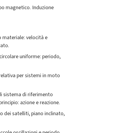
mpo magnetico. Induzione
 materiale: velocità e
rato.
circolare uniforme: periodo,
relativa per sistemi in moto
di sistema di riferimento
rincipio: azione e reazione.
 dei satelliti, piano inclinato,
ccole oscillazioni e periodo.