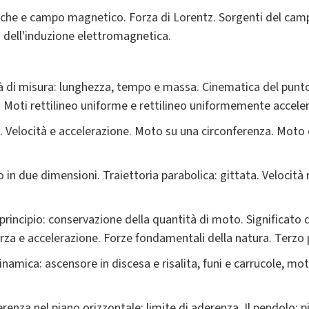
triche e campo magnetico. Forza di Lorentz. Sorgenti del ca
i dell'induzione elettromagnetica.
à di misura: lunghezza, tempo e massa. Cinematica del punto
 Moti rettilineo uniforme e rettilineo uniformemente accele
. Velocità e accelerazione. Moto su una circonferenza. Moto 
in due dimensioni. Traiettoria parabolica: gittata. Velocità 
principio: conservazione della quantità di moto. Significato 
orza e accelerazione. Forze fondamentali della natura. Terzo p
dinamica: ascensore in discesa e risalita, funi e carrucole, moto
enza nel piano orizzontale: limite di aderenza. Il pendolo: pi