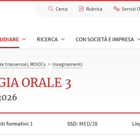
Cerca
Rubrica
Servizi 
TUDIARE
RICERCA
CON SOCIETÀ E IMPRESA
e trasversali, MOOCs
>
Insegnamenti
GIA ORALE 3
2026
iti formativi:
1
SSD:
MED/28
Lin