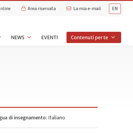
Online
Area riservata
La mia e-mail
EN
NEWS
EVENTI
Contenuti per te
gua di insegnamento:
Italiano