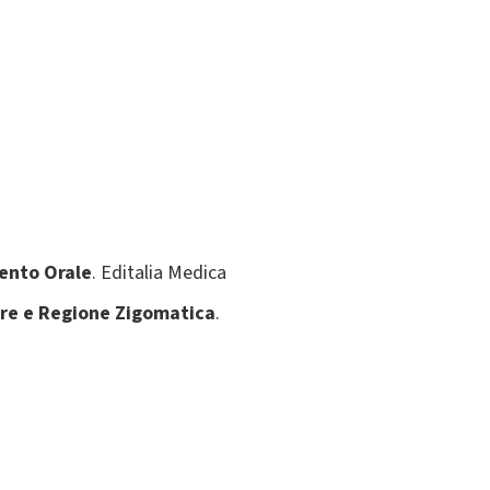
mento Orale
.
Editalia Medica
ore e Regione Zigomatica
.